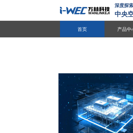
深度探索
中央
首页
产品中
物联平台
跨系统协同 全域数据整合 多维
数字能源
动态数据采集 需求智能调控 多
智慧节能
全维度能耗监测 自适应调节策略
动
节能贴膜
节能隔热 防晒防爆 绿色环保