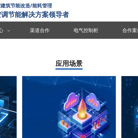
建筑节能改造/能耗管理
空调节能解决方案领导者
心
渠道合作
电气控制柜
合作案
数据中台
数字孪生
度分析决策
海量数据集成/管理/分析/共享
全要素可视化 
应用场景
智慧能耗
智慧运维
能源协同管理
运行习惯分析 数据驱动决策 提升管理效率
故障预测识别 
智慧暖通
智慧消防
 设计与运维联
温度自动调节 改善空气质量 提升节能效率
实时监测预警 
楼宇智控
视频诊断
监控运行状态 识别安全隐患 提升设备效率
多维度数据分析