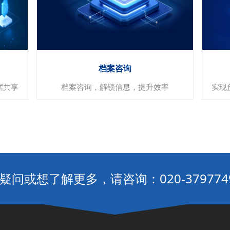
实时性
可视化
数据驱动
档案咨询
据共享
档案咨询，解锁信息，提升效率
实现
档案咨询
疑问或想了解更多，请咨询：020-379774
专业咨询
定制解决方案