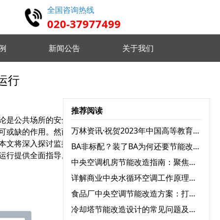
全国咨询热线
020-37977499
例
新闻公告
关于我们
运行
高精度仿真 设计认证维护
推荐阅读
论是公共场所的安全监
实时监控分析 优化设备状态
万林资讯·祝贺2023年中国高等教育学会档案工作分会与广东省高校档案工作协会学术年会圆满召开
可或缺的作用。然而，当
本文将深入探讨监控视频
BA非标配？装了BA为何还要节能改造？
运行提供全面指导。
远程指挥控制 智能分析决策
中央空调机房节能改造指南：聚焦三大耗电设备，实现能效跃升
详解商业中央水循环空调工作原理：为何舒适又高效？
食品厂中央空调节能改造方案：打造绿色节能生产环境
 自定义监测需求 灵活配置任务
冷却塔节能改造设计的常见问题及解决方案