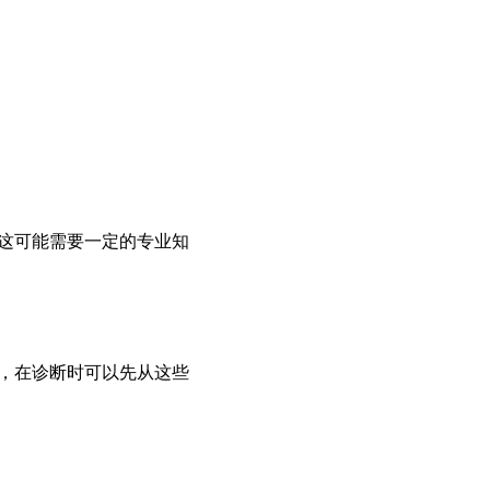
工厂节能改造必看：中央空调节能改造公司的工业级解决方案‌
智能空调节能管理系统如何助力绿色企业发展？‌
中央空调回水温度高常见原因及快速排查步骤‌
多联机集控改造3.0：从“单台控制”到“楼宇联动”的智能节能技术路径‌
VAV末端控制原理：从单风道到并联风机的全系列解析‌
空调“节能不节钱”怪象：改造后电费反增？负荷计算偏差与控制逻辑的锅‌
维保不当毁所有：中央空调过滤器堵塞如何让节能改造效果打五折？‌
这可能需要一定的专业知
传感器精度对节能效果的影响：温度/压力采集误差如何导致15%能耗损失？‌
空调与地源热泵耦合改造：夏取热冬放热的土壤温度平衡控制策略‌
如何优化暖通系统改造：节能与高效兼备的校园能源管理策略‌
中央空调节能系统性能测评：如何打造高效低能耗解决方案？‌
，在诊断时可以先从这些
中央空调节能改造后效果反弹？空调集中管理控制系统的动态优化策略‌
空调集中管理控制系统的作用原理与部署价值‌
暖通自控系统难题多？空调集中管理控制系统让节能改造更简单