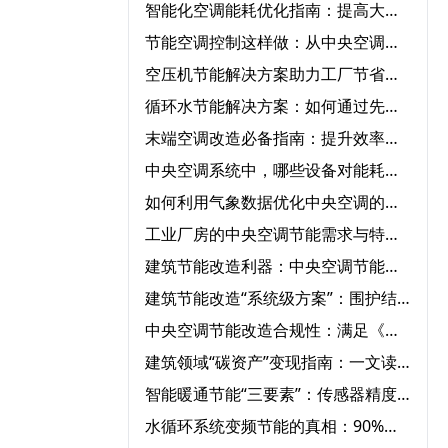
智能化空调能耗优化指南：提高大型中央空调运行效率的必知方法‌
节能空调控制这样做：从中央空调全系统改造到智能能耗管理
空压机节能解决方案助力工厂节省能源成本‌
循环水节能解决方案：如何通过先进设备节省能源成本？‌
末端空调改造必备指南：提升效率、节能环保一步到位‌
中央空调系统中，哪些设备对能耗影响最大？‌
如何利用气象数据优化中央空调的节能运行控制‌
工业厂房的中央空调节能需求与特殊解决方案‌
建筑节能改造利器：中央空调节能改造与自控系统的完美结合‌
建筑节能改造“系统级方案”：围护结构+用能设备+智能控制三重降耗路径‌
中央空调节能改造合规性：满足《公共建筑节能标准》的12项要求‌
建筑领域“碳资产”变现指南：一文读懂CCER方法学如何激活公共建筑节能改造
智能暖通节能“三要素”：传感器精度、算法优化与云端协同‌
水循环系统变频节能的真相：90%节能量来自系统优化，而非设备‌