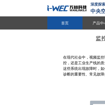
深度探索
中央
首页
产品中
物联平台
监
跨系统协同 全域数据整合 多维
数字能源
在现代社会中，
视频监控
动态数据采集 需求智能调控 多
控，还是工业生产线的质
智慧节能
这些系统出现故障时，如
诊断的重要性、常见故障
全维度能耗监测 自适应调节策略
动
节能贴膜
节能隔热 防晒防爆 绿色环保