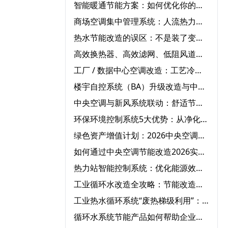
智能暖通节能方案：如何优化你的空调系统降低能耗？‌
商场空调集中管理系统：人流热力图驱动的动态调节策略‌
热水节能改造的误区：不是装了变频器就能“一劳永逸”‌
高效换热器、高效滤网、低阻风道：建筑暖通系统的被动节能改造路径‌
工厂 / 数据中心空调改造：工艺冷却 + 空调复合系统节能‌
楼宇自控系统（BA）升级改造与中央空调联动节能实践指南‌
中央空调与新风系统联动：舒适节能的完美搭配方案‌
环保环境控制系统5大优势：从净化空气到节能降耗
绿色资产增值计划：2026中央空调节能改造系统解决方案
如何通过中央空调节能改造2026实现企业环保与效益双赢‌
热力站智能控制系统：优化能源效率的实践突破‌
工业循环水改造全攻略：节能改造方案一步搞定‌
工业热水循环系统“废热梯级利用”：高温废水预热冷水，热回收率达85%‌
循环水系统节能产品如何帮助企业显著降低运营成本？‌