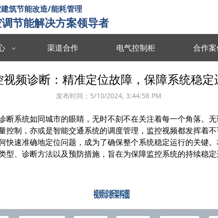
建筑节能改造/能耗管理
空调节能解决方案领导者
心
渠道合作
电气控制柜
合作案
数据中台
数字孪生
控视频诊断：精准定位故障，保障系统稳定
度分析决策
海量数据集成/管理/分析/共享
全要素可视化 
发布时间：
5/10/2024, 3:44:58 PM
智慧能耗
智慧运维
诊断
系统如同城市的眼睛，无时不刻不在关注着每一个角落。无
能源协同管理
运行习惯分析 数据驱动决策 提升管理效率
故障预测识别 
量控制，亦或是智能交通系统的调度管理，监控视频都发挥着不
智慧暖通
智慧消防
何快速准确地定位问题，成为了确保整个系统稳定运行的关键。
类型、诊断方法以及预防措施，旨在为保障监控系统的持续稳定
 设计与运维联
温度自动调节 改善空气质量 提升节能效率
实时监测预警 
楼宇智控
视频诊断
监控运行状态 识别安全隐患 提升设备效率
多维度数据分析