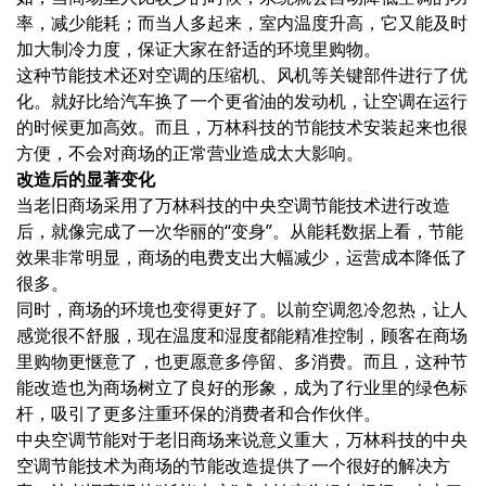
率，减少能耗；而当人多起来，室内温度升高，它又能及时
加大制冷力度，保证大家在舒适的环境里购物。
这种节能技术还对空调的压缩机、风机等关键部件进行了优
化。就好比给汽车换了一个更省油的发动机，让空调在运行
的时候更加高效。而且，万林科技的节能技术安装起来也很
方便，不会对商场的正常营业造成太大影响。
改造后的显著变化
当老旧商场采用了万林科技的中央空调节能技术进行改造
后，就像完成了一次华丽的“变身”。从能耗数据上看，节能
效果非常明显，商场的电费支出大幅减少，运营成本降低了
很多。
同时，商场的环境也变得更好了。以前空调忽冷忽热，让人
感觉很不舒服，现在温度和湿度都能精准控制，顾客在商场
里购物更惬意了，也更愿意多停留、多消费。而且，这种节
能改造也为商场树立了良好的形象，成为了行业里的绿色标
杆，吸引了更多注重环保的消费者和合作伙伴。
中央空调节能对于老旧商场来说意义重大，万林科技的中央
空调节能技术为商场的节能改造提供了一个很好的解决方