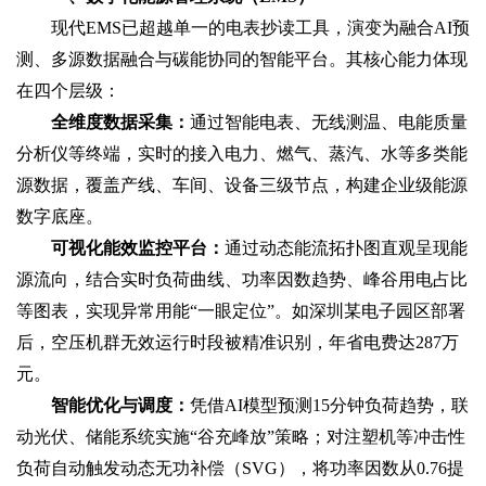
现代EMS已超越单一的电表抄读工具，演变为融合AI预
测、多源数据融合与碳能协同的智能平台。其核心能力体现
在四个层级：
全维度数据采集‌：
通过智能电表、无线测温、电能质量
分析仪等终端，实时的接入电力、燃气、蒸汽、水等多类能
源数据，覆盖产线、车间、设备三级节点，构建企业级能源
数字底座。
可视化能效监控平台‌：
通过动态‌能流拓扑图‌直观呈现能
源流向，结合实时负荷曲线、功率因数趋势、峰谷用电占比
等图表，实现异常用能“一眼定位”。如深圳某电子园区部署
后，空压机群无效运行时段被精准识别，年省电费达287万
元。
智能优化与调度‌：
凭借AI模型预测15分钟负荷趋势，联
动光伏、储能系统实施“谷充峰放”策略；对注塑机等冲击性
负荷自动触发动态无功补偿（SVG），将功率因数从0.76提