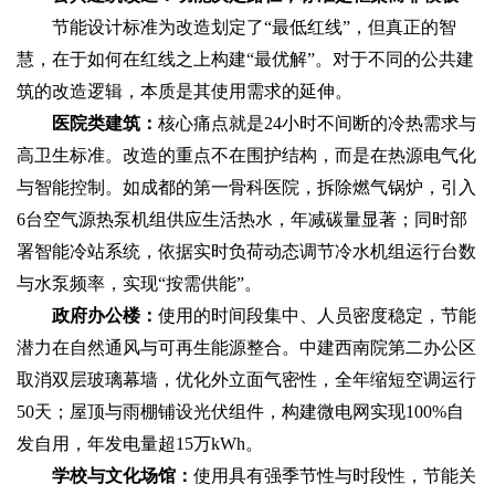
节能设计标准为改造划定了“最低红线”，但真正的智
慧，在于如何在红线之上构建“最优解”。对于不同的公共建
筑的改造逻辑，本质是其使用需求的延伸。
医院类建筑‌：
核心痛点就是24小时不间断的冷热需求与
高卫生标准。改造的重点不在围护结构，而是在‌热源电气化
与智能控制‌。如成都的第一骨科医院，拆除燃气锅炉，引入
6台空气源热泵机组供应生活热水，年减碳量显著；同时部
署智能冷站系统，依据实时负荷动态调节冷水机组运行台数
与水泵频率，实现“按需供能”。
政府办公楼‌：
使用的时间段集中、人员密度稳定，节能
潜力在‌自然通风与可再生能源整合‌。中建西南院第二办公区
取消双层玻璃幕墙，优化外立面气密性，全年缩短空调运行
50天；屋顶与雨棚铺设光伏组件，构建微电网实现100%自
发自用，年发电量超15万kWh。
学校与文化场馆‌：
使用具有强季节性与时段性，节能关