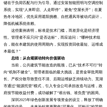
键在于‌负荷匹配与行为引导‌。通过安装智能照明与空调控制
系统，实现“人来即启、人走即停”，避免“空屋长开”；在夏
热冬冷地区，优先采用遮阳挑檐、自然通风等被动式设计，
降低机械系统依赖。
这些案例表明，‌标准是技术门槛，而差异化是经济理
性‌。管理者不应只问“是否达标”，而应追问：“哪种技术组
合，能在本建筑的使用周期内，实现投资回收最短、运维成
本最低？”
总结：从合规驱动转向价值驱动‌
当前，公共建筑节能改造的瓶颈，已从“技术不可行”转
向“机制不健全”。管理者面临的最大挑战，是‌资金审批周期
长、产权分散导致责任不清、后期运维缺乏持续动力‌。芜湖
市通过“能源托管”模式，引入专业公司承担改造与运维，政
府按节能收益付费，成功破解了“谁出钱、谁负责”的困局。
深圳2025年绿色创新发展专项资金的设立，释放了明确
的政策信号——未来补贴将更聚焦“可量化、可验证”的节能