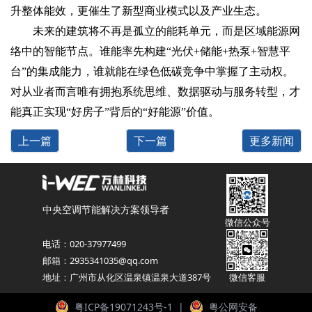
升整体能效，更催生了新型商业模式以及产业生态。
未来的建筑将不再是孤立的能耗单元，而是区域能源网
络中的智能节点。谁能率先构建“‌光伏+储能+热泵+智慧平
台‌”的集成能力，谁就能在绿色低碳竞争中掌握了主动权。
对从业者而言唯有拥抱系统思维、数据驱动与服务转型，才
能真正实现“好房子”背后的“好能源”价值。
上一篇
下一篇
更多新闻
中央空调节能解决方案领导者
微信公众号
电话：020-37977499
邮箱：2935341035@qq.com
地址：广州市从化区温泉镇温泉大道387号
微信客服
粤ICP备19071243号-1
|
粤公网安备