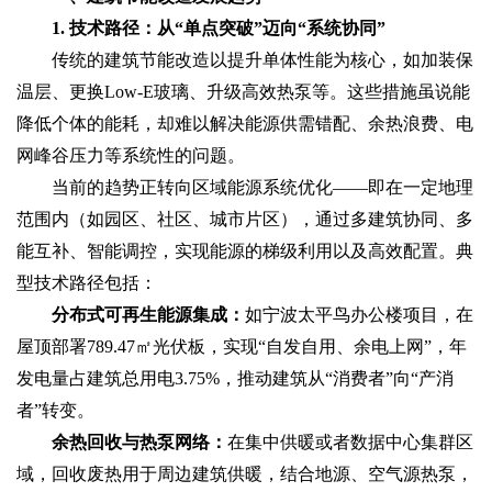
1. 技术路径：从“单点突破”迈向“系统协同”‌
传统的建筑节能改造以提升单体性能为核心，如加装保
温层、更换Low-E玻璃、升级高效热泵等。这些措施虽说能
降低个体的能耗，却难以解决能源供需错配、余热浪费、电
网峰谷压力等系统性的问题。
当前的趋势正转向‌区域能源系统优化‌——即在一定地理
范围内（如园区、社区、城市片区），通过多建筑协同、多
能互补、智能调控，实现能源的梯级利用以及高效配置。典
型技术路径包括：
分布式可再生能源集成‌：
如宁波太平鸟办公楼项目，在
屋顶部署789.47㎡光伏板，实现“自发自用、余电上网”，年
发电量占建筑总用电3.75%，推动建筑从“消费者”向“产消
者”转变。
余热回收与热泵网络‌：
在集中供暖或者数据中心集群区
域，回收废热用于周边建筑供暖，结合地源、空气源热泵，