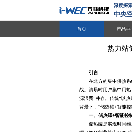
深度探索
中央
首页
产品中
物联平台
热力站
跨系统协同 全域数据整合 多维
数字能源
动态数据采集 需求智能调控 多
引言‌
在北方的集中供热系
智慧节能
战。清晨时用户集中用热
全维度能耗监测 自适应调节策略
源浪费”并存。传统“以
动
背景下，“储热罐+智能
节能贴膜
一、储热罐+智能控
节能隔热 防晒防爆 绿色环保
储热罐‌是实现时间