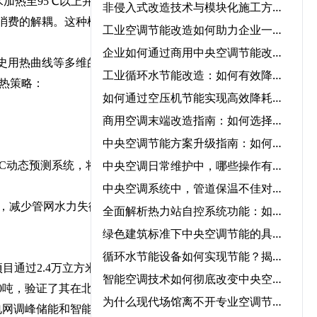
加热至95℃以上并储
非侵入式改造技术与模块化施工方案在中央空调节能改造中的协同应用‌
消费的解耦‌。这种模式使
工业空调节能改造如何助力企业一年节省50%能源成本？
企业如何通过商用中央空调节能改造实现低碳运营？
史用热曲线‌等多维的数
工业循环水节能改造：如何有效降低成本并提高效率？
放热策略：
如何通过空压机节能实现高效降耗与节能？
商用空调末端改造指南：如何选择节能改造公司提升冷暖效率
中央空调节能方案升级指南：如何快速实现节能转型？
中央空调日常维护中，哪些操作有助于降低能耗？‌
DMC动态预测系统，将用户
中央空调系统中，管道保温不佳对能耗的影响程度有多大？‌
命，减少管网水力失衡，
全面解析热力站自控系统功能：如何优化供暖效率？‌
绿色建筑标准下中央空调节能的具体要求‌
循环水节能设备如何实现节能？揭秘核心技术与应用领域‌
目通过2.4万立方米储热
智能空调技术如何彻底改变中央空调气流优化管理？‌
00吨，验证了其在北方寒冷
为什么现代场馆离不开专业空调节能服务？
强电网调峰储能和智能化调度