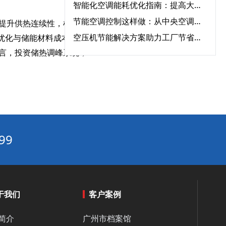
智能化空调能耗优化指南：提高大型中央空调运行效率的必知方法‌
节能空调控制这样做：从中央空调全系统改造到智能能耗管理
—提升供热连续性，杜
空压机节能解决方案助力工厂节省能源成本‌
续优化与储能材料成本下
循环水节能解决方案：如何通过先进设备节省能源成本？‌
言，投资储热调峰系统，
末端空调改造必备指南：提升效率、节能环保一步到位‌
中央空调系统中，哪些设备对能耗影响最大？‌
如何利用气象数据优化中央空调的节能运行控制‌
工业厂房的中央空调节能需求与特殊解决方案‌
建筑节能改造利器：中央空调节能改造与自控系统的完美结合‌
99
建筑节能改造“系统级方案”：围护结构+用能设备+智能控制三重降耗路径‌
中央空调节能改造合规性：满足《公共建筑节能标准》的12项要求‌
建筑领域“碳资产”变现指南：一文读懂CCER方法学如何激活公共建筑节能改造
于我们
客户案例
智能暖通节能“三要素”：传感器精度、算法优化与云端协同‌
水循环系统变频节能的真相：90%节能量来自系统优化，而非设备‌
简介
广州市档案馆