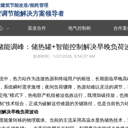
建筑节能改造/能耗管理
空调节能解决方案领导者
心
渠道合作
电气控制柜
合作案
数据中台
数字孪生
储能调峰：储热罐+智能控制解决早晚负荷波
度分析决策
海量数据集成/管理/分析/共享
全要素可视化 
发布时间：
1/27/2026, 9:54:37 AM
智慧能耗
智慧运维
能源协同管理
运行习惯分析 数据驱动决策 提升管理效率
故障预测识别 
统中，热力站作为连接热源和终端用户的枢纽，长期面临早晚高
智慧暖通
智慧消防
，系统瞬时需求激增；夜间负荷骤降，热源却难以灵活的调节，导
 设计与运维联
温度自动调节 改善空气质量 提升节能效率
实时监测预警 
热定电”模式下，热电联产机组被迫低效运行，既增加碳排放，也
控制”技术组合，正成为破解这些难题的关键路径，也是当前热力
楼宇智控
视频诊断
制解决早晚负荷波动‌
监控运行状态 识别安全隐患 提升设备效率
多维度数据分析
维度能量转移的物理载体。当前的主流采用‌高温水显热储热‌技术