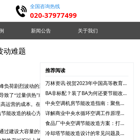
全国咨询热线
020-37977499
例
新闻公告
关于我们
动难题‌
高精度仿真 设计认证维护
推荐阅读
实时监控分析 优化设备状态
万林资讯·祝贺2023年中国高等教育学会档案工作分会与广东省高校档案工作协会学术年会圆满召开
峰负荷剧烈波动的运行挑
BA非标配？装了BA为何还要节能改造？
致了“过量供热”或者“能
远程指挥控制 智能分析决策
中央空调机房节能改造指南：聚焦三大耗电设备，实现能效跃升
推高运营的成本。在这样的
详解商业中央水循环空调工作原理：为何舒适又高效？
站节能改造的核心方向。
食品厂中央空调节能改造方案：打造绿色节能生产环境
 自定义监测需求 灵活配置任务
，通过建设大容量的储热水
冷却塔节能改造设计的常见问题及解决方案