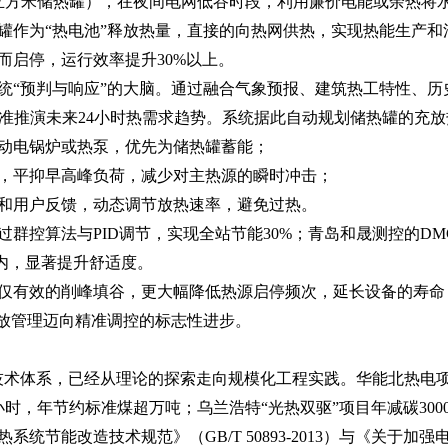
分体空调
0立方米储热罐），在夜间电网低谷时段，利用廉价电能或余热将水
整理
远程自动控制 统一集中管理 自动调节温度
罐作为“热电池”释放热量，直接的向热网供热，实现‌热能生产和
而启停，运行效率提升30%以上。
统“预判与响应”的大脑。通过融合‌气象预报、建筑热工特性、历
精准推演未来24小时热需求趋势。系统据此自动规划储热罐的充
动电锅炉或热泵，优先为储热罐蓄能；
，平抑早高峰负荷，减少对主热源的瞬时冲击；
和用户反馈，动态调节放热速率，避免过热。
通过群控算法与PID调节，实现全站节能30%；‌青岛和晟测控‌的
以内，显著提升舒适度。
仅有效‌的削峰填谷‌，更大幅降低热源启停频次，延长设备的寿
粗放管理迈向精准调控的标志性进步。
”技术体系，已经从理论的探索走向规模化工程实践。华能北热电项
小时，年节约标准煤超万吨；乌兰浩特“光热双驱”项目年减碳30
系统节能改造技术规范》（GB/T 50893-2013）与《关于加