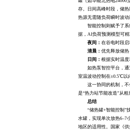
智慧档案
罐（如华能北热电2400
档案管理 库房环控 数字化加工
存。日间高峰时段，储热
热源无需随负荷瞬时波动
智能控制‌则赋予了系
据，AI负荷预测模型可
夜间‌：
在谷电时段启
清晨‌：
优先释放储热
日间‌：
根据实时温度
如‌热泵智控平台‌，
室温波动控制在±0.5℃
这一协同的机制，不
是“热力站节能改造”从
总结‌
“储热罐+智能控制
水罐，实现单次放热6–7
地区的适用性。国家《供热