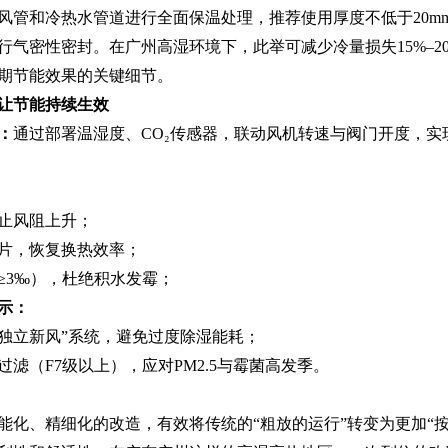
风管和冷热水管道进行全面保温处理，推荐使用厚度不低于20m
行气密性密封。在广州高湿环境下，此举可减少冷量损失15%–2
期节能效果的关键细节。
：让节能持续生效‌
：
通过部署温湿度、CO₂传感器，联动风机转速与阀门开度，实
止风阻上升；
片，恢复换热效率；
≥3‰），杜绝积水发霉；
‌：
+独立新风”系统，避免过度除湿能耗；
滤（F7级以上），应对PM2.5与霉菌高发季。
能化、精细化的改造，有效将传统的“粗放的运行”转变为更加“