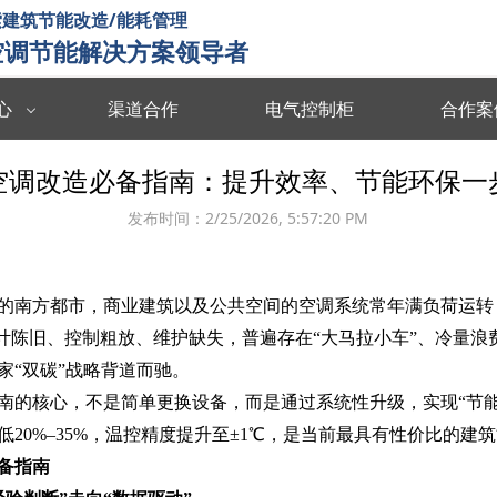
建筑节能改造/能耗管理
空调节能解决方案领导者
心
渠道合作
电气控制柜
合作案
数据中台
数字孪生
空调改造必备指南：提升效率、节能环保一步
度分析决策
海量数据集成/管理/分析/共享
全要素可视化 
发布时间：
2/25/2026, 5:57:20 PM
智慧能耗
智慧运维
能源协同管理
运行习惯分析 数据驱动决策 提升管理效率
故障预测识别 
的南方都市，商业建筑以及公共空间的空调系统常年满负荷运转
智慧暖通
智慧消防
设计陈旧、控制粗放、维护缺失，普遍存在“大马拉小车”、冷量浪
 设计与运维联
温度自动调节 改善空气质量 提升节能效率
实时监测预警 
家“双碳”战略背道而驰。
南‌的核心，不是简单更换设备，而是通过系统性升级，实现“节能
楼宇智控
视频诊断
20%–35%，温控精度提升至±1℃，是当前最具有性价比的建
监控运行状态 识别安全隐患 提升设备效率
多维度数据分析
备指南‌