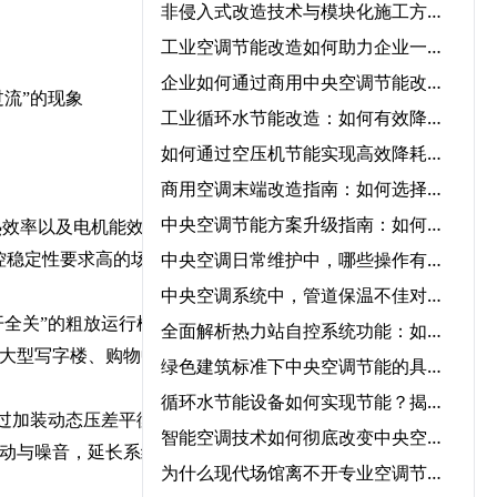
非侵入式改造技术与模块化施工方案在中央空调节能改造中的协同应用‌
工业空调节能改造如何助力企业一年节省50%能源成本？
企业如何通过商用中央空调节能改造实现低碳运营？
流”的现象
工业循环水节能改造：如何有效降低成本并提高效率？
如何通过空压机节能实现高效降耗与节能？
商用空调末端改造指南：如何选择节能改造公司提升冷暖效率
中央空调节能方案升级指南：如何快速实现节能转型？
热效率以及电机能效。相比
中央空调日常维护中，哪些操作有助于降低能耗？‌
温控稳定性要求高的场所，
中央空调系统中，管道保温不佳对能耗的影响程度有多大？‌
开全关”的粗放运行模式。
全面解析热力站自控系统功能：如何优化供暖效率？‌
是大型写字楼、购物中心等
绿色建筑标准下中央空调节能的具体要求‌
循环水节能设备如何实现节能？揭秘核心技术与应用领域‌
过加装动态压差平衡阀以
智能空调技术如何彻底改变中央空调气流优化管理？‌
振动与噪音，延长系统寿
为什么现代场馆离不开专业空调节能服务？