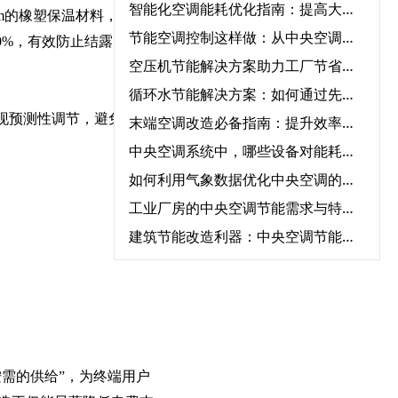
智能化空调能耗优化指南：提高大型中央空调运行效率的必知方法‌
m的橡塑保温材料，并对
节能空调控制这样做：从中央空调全系统改造到智能能耗管理
0%，有效防止结露、霉变
空压机节能解决方案助力工厂节省能源成本‌
循环水节能解决方案：如何通过先进设备节省能源成本？‌
现预测性调节，避免过度
末端空调改造必备指南：提升效率、节能环保一步到位‌
中央空调系统中，哪些设备对能耗影响最大？‌
如何利用气象数据优化中央空调的节能运行控制‌
工业厂房的中央空调节能需求与特殊解决方案‌
建筑节能改造利器：中央空调节能改造与自控系统的完美结合‌
建筑节能改造“系统级方案”：围护结构+用能设备+智能控制三重降耗路径‌
中央空调节能改造合规性：满足《公共建筑节能标准》的12项要求‌
建筑领域“碳资产”变现指南：一文读懂CCER方法学如何激活公共建筑节能改造
智能暖通节能“三要素”：传感器精度、算法优化与云端协同‌
按需的供给”，为终端用户
水循环系统变频节能的真相：90%节能量来自系统优化，而非设备‌