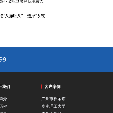
造不仅能显著降低电费支
智能暖通节能方案：如何优化你的空调系统降低能耗？‌
商场空调集中管理系统：人流热力图驱动的动态调节策略‌
“头痛医头”，选择“系统
热水节能改造的误区：不是装了变频器就能“一劳永逸”‌
高效换热器、高效滤网、低阻风道：建筑暖通系统的被动节能改造路径‌
工厂 / 数据中心空调改造：工艺冷却 + 空调复合系统节能‌
楼宇自控系统（BA）升级改造与中央空调联动节能实践指南‌
中央空调与新风系统联动：舒适节能的完美搭配方案‌
99
环保环境控制系统5大优势：从净化空气到节能降耗
绿色资产增值计划：2026中央空调节能改造系统解决方案
如何通过中央空调节能改造2026实现企业环保与效益双赢‌
热力站智能控制系统：优化能源效率的实践突破‌
于我们
客户案例
工业循环水改造全攻略：节能改造方案一步搞定‌
简介
广州市档案馆
工业热水循环系统“废热梯级利用”：高温废水预热冷水，热回收率达85%‌
历程
华南理工大学
循环水系统节能产品如何帮助企业显著降低运营成本？‌