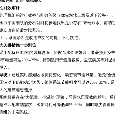
分体空调
经验判断”走向“数据驱动”‌
整理
远程自动控制 统一集中管理 自动调节温度
性能效审计：
处理机组的运行效率与能效等级（优先淘汰三级及以下设备）；
水力平衡细致的分析就能初步地找出是否存在“末端缺水、前端过
建立改造前后对比基准。
2016》，系统诊断是改造成功的前提，不可跳过。
四大关键措施一步到位‌
采用配备EC电机的风机盘管，搭配亲水铝箔翅片，显著提升换
年节电量可达20%–25%，特别适用于酒店客房、医院病房等对
性投入。
系统‌：
通过实时感知区域负荷变化，动态调节送风量，避免“全
压波动下仍能稳定送风，整体系统节能幅度可以达25%–35%，
大的建筑理想选择。
系统普遍存在“大流量、小温差”现象，导致水泵无效的耗能。通
精准匹配末端需求，水泵能耗可降低40%–60%，同时减少管道
机组的末端系统。