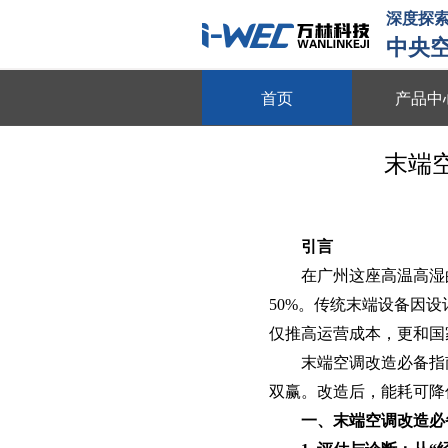
深度探索
中央
首页
产品中
物联平台
末端
跨系统协同 全域数据整合 多维
数字能源
动态数据采集 需求智能调控 多
引言‌
在广州这座高温高湿
智慧节能
50%。传统末端设备因
全维度能耗监测 自适应调节策略
仅推高运营成本，更和国
动
末端空调改造必备指
节能贴膜
双赢。改造后，能耗可降低
节能隔热 防晒防爆 绿色环保
一、末端空调改造必