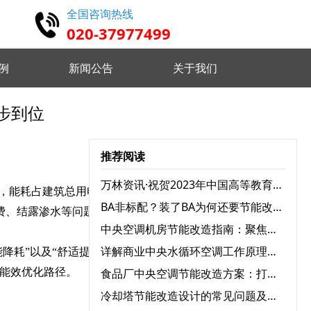
全国咨询热线
020-37977499
例
新闻公告
关于我们
到位‌
高精度仿真 设计认证维护
推荐阅读
实时监控分析 优化设备状态
万林资讯·祝贺2023年中国高等教育学会档案工作分会与广东省高校档案工作协会学术年会圆满召开
，能耗占建筑总用电量超
BA非标配？装了BA为何还要节能改造？
费、结露渗水等问题，不
远程指挥控制 智能分析决策
中央空调机房节能改造指南：聚焦三大耗电设备，实现能效跃升
详解商业中央水循环空调工作原理：为何舒适又高效？
降耗”以及“舒适提升”的
筑能效优化路径。
食品厂中央空调节能改造方案：打造绿色节能生产环境
 自定义监测需求 灵活配置任务
冷却塔节能改造设计的常见问题及解决方案