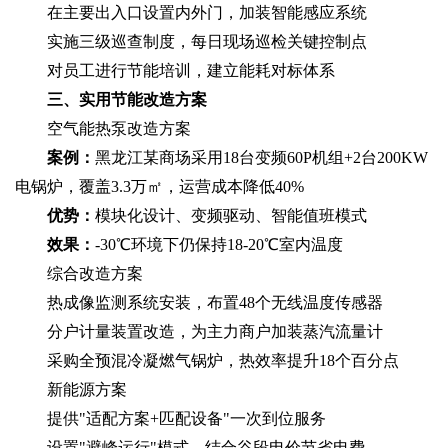
在主要出入口设置内外门，加装智能感应系统
实施三级巡查制度，每日现场巡检关键控制点
对员工进行节能培训，建立能耗对标体系
三、实用节能改造方案
空气能热泵改造方案‌
案例：
黑龙江某商场采用18台变频60P机组+2台200KW
电锅炉，覆盖3.3万㎡，运营成本降低40%
优势：
模块化设计、变频驱动、智能值班模式
效果：
-30℃环境下仍保持18-20℃室内温度
综合改造方案‌
热成像监测系统安装，布置48个无线温度传感器
分户计量装置改造，为主力商户加装蒸汽流量计
采购全预混冷凝燃气锅炉，热效率提升18个百分点
新能源方案‌
提供"适配方案+匹配设备"一次到位服务
设置"避峰运行"模式，结合谷段电价节省电费