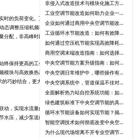
非侵入式改造技术与模块化施工方案在中央空调节能改造中的协同应用‌
工业空调节能改造如何助力企业一年节省50%能源成本？
实时的负荷变化。万林科
企业如何通过商用中央空调节能改造实现低碳运营？
法动态调整压缩机频率与风
工业循环水节能改造：如何有效降低成本并提高效率？
量分配，非高峰时段则降
如何通过空压机节能实现高效降耗与节能？
商用空调末端改造指南：如何选择节能改造公司提升冷暖效率
中央空调节能方案升级指南：如何快速实现节能转型？
始终保持更高的工作效
中央空调日常维护中，哪些操作有助于降低能耗？‌
频模块与高效换热器，多
术的巧妙结合，更大地降
中央空调系统中，管道保温不佳对能耗的影响程度有多大？‌
全面解析热力站自控系统功能：如何优化供暖效率？‌
绿色建筑标准下中央空调节能的具体要求‌
联动，实现水流量的精准
循环水节能设备如何实现节能？揭秘核心技术与应用领域‌
节水压，减少泵送能耗。
智能空调技术如何彻底改变中央空调气流优化管理？‌
为什么现代场馆离不开专业空调节能服务？