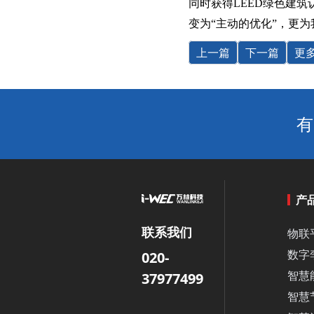
同时获得LEED绿色建
变为“主动的优化”，更
上一篇
下一篇
更
有
产
联系我们
物联
数字
020-
智慧
37977499
智慧