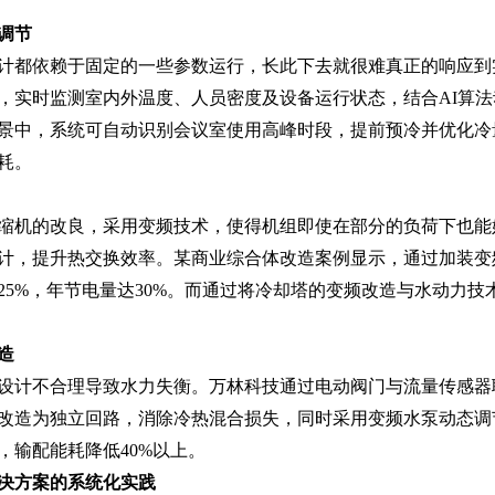
分体空调
整理
远程自动控制 统一集中管理 自动调节温度
节‌
计都依赖于固定的一些参数运行，长此下去就很难真正的响应到
，实时监测室内外温度、人员密度及设备运行状态，结合AI算
景中，系统可自动识别会议室使用高峰时段，提前预冷并优化冷
耗。
缩机的改良，采用变频技术，使得机组即使在部分的负荷下也能
计，提升热交换效率。某商业综合体改造案例显示，通过加装变
25%，年节电量达30%。而通过将冷却塔的变频改造与水动力技
‌
设计不合理导致水力失衡。万林科技通过电动阀门与流量传感器
改造为独立回路，消除冷热混合损失，同时采用变频水泵动态调
，输配能耗降低40%以上。
决方案的系统化实践