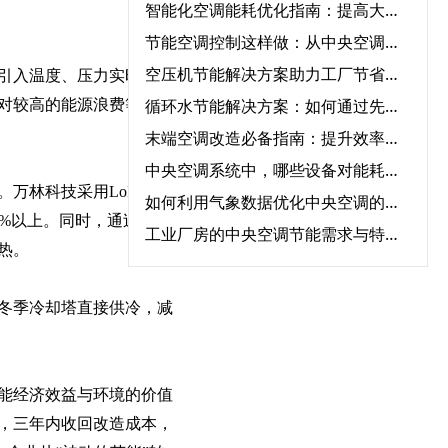
智能化空调能耗优化指南：提高大型中央空调运行效率的必知方法‌
节能空调控制这样做：从中央空调全系统改造到智能能耗管理
空压机节能解决方案助力工厂节省能源成本‌
引入温度、压力实时监控
循环水节能解决方案：如何通过先进设备节省能源成本？‌
对较高的能源浪费等问
末端空调改造必备指南：提升效率、节能环保一步到位‌
中央空调系统中，哪些设备对能耗影响最大？‌
万林科技采用LoRa
如何利用气象数据优化中央空调的节能运行控制‌
0%以上。同时，通过中央
工业厂房的中央空调节能需求与特殊解决方案‌
热。
建筑节能改造利器：中央空调节能改造与自控系统的完美结合‌
建筑节能改造“系统级方案”：围护结构+用能设备+智能控制三重降耗路径‌
冬季冷却塔直接供冷，减
中央空调节能改造合规性：满足《公共建筑节能标准》的12项要求‌
。
建筑领域“碳资产”变现指南：一文读懂CCER方法学如何激活公共建筑节能改造
智能暖通节能“三要素”：传感器精度、算法优化与云端协同‌
能经济效益与环境的价值
，三年内收回改造成本，
水循环系统变频节能的真相：90%节能量来自系统优化，而非设备‌