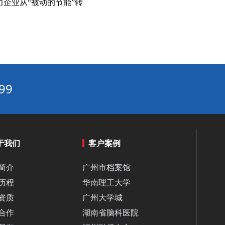
企业从“被动的节能”转
智能暖通节能方案：如何优化你的空调系统降低能耗？‌
商场空调集中管理系统：人流热力图驱动的动态调节策略‌
热水节能改造的误区：不是装了变频器就能“一劳永逸”‌
高效换热器、高效滤网、低阻风道：建筑暖通系统的被动节能改造路径‌
工厂 / 数据中心空调改造：工艺冷却 + 空调复合系统节能‌
楼宇自控系统（BA）升级改造与中央空调联动节能实践指南‌
99
中央空调与新风系统联动：舒适节能的完美搭配方案‌
环保环境控制系统5大优势：从净化空气到节能降耗
绿色资产增值计划：2026中央空调节能改造系统解决方案
于我们
客户案例
如何通过中央空调节能改造2026实现企业环保与效益双赢‌
热力站智能控制系统：优化能源效率的实践突破‌
简介
广州市档案馆
工业循环水改造全攻略：节能改造方案一步搞定‌
历程
华南理工大学
资质
广州大学城
工业热水循环系统“废热梯级利用”：高温废水预热冷水，热回收率达85%‌
合作
湖南省脑科医院
循环水系统节能产品如何帮助企业显著降低运营成本？‌