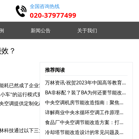
全国咨询热线
020-37977499
例
新闻公告
关于我们
能效？
高精度仿真 设计认证维护
推荐阅读
实时监控分析 优化设备状态
万林资讯·祝贺2023年中国高等教育学会档案工作分会与广东省高校档案工作协会学术年会圆满召开
能耗已然成了企业实现可
BA非标配？装了BA为何还要节能改造？
小车”的运行模式更是将
远程指挥控制 智能分析决策
中央空调机房节能改造指南：聚焦三大耗电设备，实现能效跃升
央空调提供定制化改造路
详解商业中央水循环空调工作原理：为何舒适又高效？
食品厂中央空调节能改造方案：打造绿色节能生产环境
 自定义监测需求 灵活配置任务
林科技通过以下三大策略
冷却塔节能改造设计的常见问题及解决方案