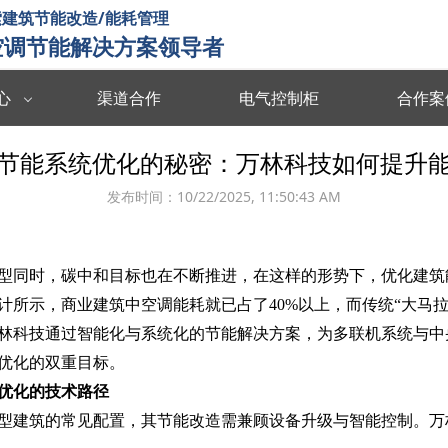
建筑节能改造/能耗管理
空调节能解决方案领导者
心
渠道合作
电气控制柜
合作案
数据中台
数字孪生
节能系统优化的秘密：万林科技如何提升
度分析决策
海量数据集成/管理/分析/共享
全要素可视化 
发布时间：
10/22/2025, 11:50:43 AM
智慧能耗
智慧运维
能源协同管理
运行习惯分析 数据驱动决策 提升管理效率
故障预测识别 
型同时，碳中和目标也在不断推进，在这样的形势下，优化建筑
智慧暖通
智慧消防
计所示，商业建筑中空调能耗就已占了40%以上，而传统“大马拉
 设计与运维联
温度自动调节 改善空气质量 提升节能效率
实时监测预警 
林科技通过智能化与系统化的节能解决方案，为多联机系统与中
优化的双重目标。
楼宇智控
视频诊断
优化的技术路径
监控运行状态 识别安全隐患 提升设备效率
多维度数据分析
型建筑的常见配置，其节能改造需兼顾设备升级与智能控制。万