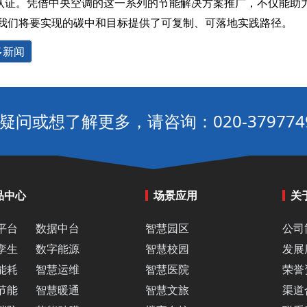
筑认证。凭借中央空调的这一系列的节能解决方案推广，不仅能助力
为我们将要实现的碳中和目标提供了可复制、可落地实践路径。
多新闻
疑问或想了解更多，请咨询：020-379774
品中心
场景应用
关
平台
数据中台
智慧园区
公司
孪生
数字能源
智慧校园
发展
能耗
智慧运维
智慧医院
荣誉
节能
智慧暖通
智慧文旅
渠道