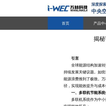
深度探索
中央
首页
产品中
物联平台
揭秘
跨系统协同 全域数据整合 多维
数字能源
动态数据采集 需求智能调控 多
引言
全球能源结构加速转
智慧节能
持续发展关键议题。如统
全维度能耗监测 自适应调节策略
能源浪费推到了极致。万
动
径，实现能效提升与成本
节能贴膜
一、多联机节能系统
节能隔热 防晒防爆 绿色环保
多联机系统作为中小