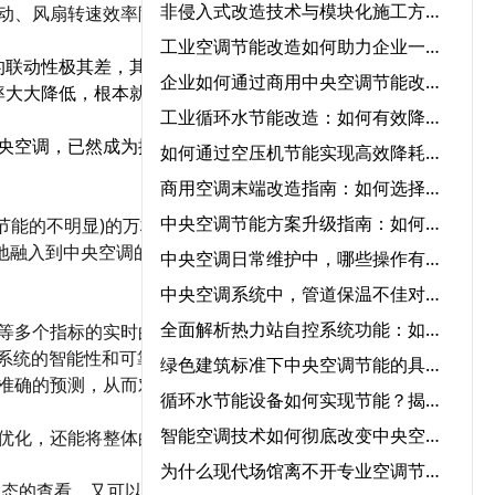
非侵入式改造技术与模块化施工方案在中央空调节能改造中的协同应用‌
动、风扇转速效率降低，
工业空调节能改造如何助力企业一年节省50%能源成本？
的联动性极其差，其所带
企业如何通过商用中央空调节能改造实现低碳运营？
率大大降低，根本就无法
工业循环水节能改造：如何有效降低成本并提高效率？
央空调，已然成为摆在管
如何通过空压机节能实现高效降耗与节能？
商用空调末端改造指南：如何选择节能改造公司提升冷暖效率
中央空调节能方案升级指南：如何快速实现节能转型？
节能的不明显)的万林科技
地融入到中央空调的节能
中央空调日常维护中，哪些操作有助于降低能耗？‌
中央空调系统中，管道保温不佳对能耗的影响程度有多大？‌
全面解析热力站自控系统功能：如何优化供暖效率？‌
等多个指标的实时的采集
系统的智能性和可靠性。
绿色建筑标准下中央空调节能的具体要求‌
准确的预测，从而对制冷/
循环水节能设备如何实现节能？揭秘核心技术与应用领域‌
智能空调技术如何彻底改变中央空调气流优化管理？‌
优化，还能将整体的运行
为什么现代场馆离不开专业空调节能服务？
状态的查看，又可以随时随