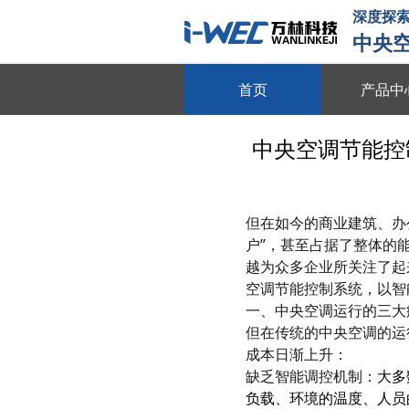
深度探索
中央
首页
产品中
物联平台
中央空调节能控
跨系统协同 全域数据整合 多维
数字能源
但在如今的商业建筑、办
动态数据采集 需求智能调控 多
户”，甚至占据了整体的
智慧节能
越为众多企业所关注了起
空调节能控制系统，以智
全维度能耗监测 自适应调节策略
一、中央空调运行的三大
动
但在传统的中央空调的运
节能贴膜
成本日渐上升：
节能隔热 防晒防爆 绿色环保
缺乏智能调控机制：
大多
负载、环境的温度、人员