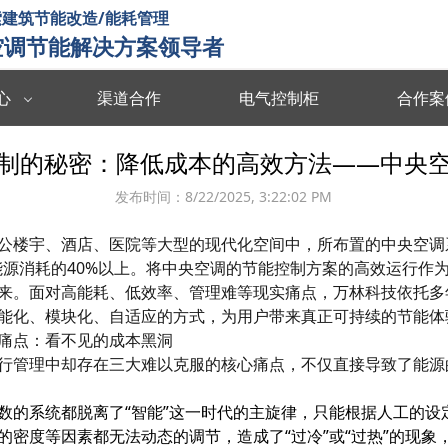
建筑节能改造/能耗管理
空调节能解决方案领导者
心
渠道合作
电气控制柜
合作案
数据中台
数字孪生
制的秘密：降低成本的高效方法——中央
度分析决策
海量数据集成/管理/分析/共享
全要素可视化 
发布时间：
8/22/2025, 3:22:02 PM
智慧能耗
智慧运维
公楼宇、酒店、医院等大型的现代化空间中，所布置的中央空调
能源协同管理
运行习惯分析 数据驱动决策 提升管理效率
故障预测识别 
能源消耗的40%以上。将中央空调的节能控制方案的高效运行作
智慧暖通
智慧消防
来。面对高能耗、低效率、管理难等现实痛点，万林科技依托多
能化、模块化、自适应的方式，为用户带来真正可持续的节能体
 设计与运维联
温度自动调节 改善空气质量 提升节能效率
实时监测预警 
痛点：看不见的成本黑洞
行管理中却存在三大难以克服的核心痛点，不仅直接导致了能源
楼宇智控
视频诊断
监控运行状态 识别安全隐患 提升设备效率
多维度数据分析
数的系统都脱离了“智能”这一时代的主旋律，只能根据人工的设
的密度等因素都无法动态的调节，造成了“过冷”或“过热”的现象