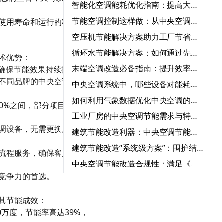
智能化空调能耗优化指南：提高大型中央空调运行效率的必知方法‌
节能空调控制这样做：从中央空调全系统改造到智能能耗管理
使用寿命和运行的稳定性
空压机节能解决方案助力工厂节省能源成本‌
循环水节能解决方案：如何通过先进设备节省能源成本？‌
术优势：
末端空调改造必备指南：提升效率、节能环保一步到位‌
确保节能效果持续提升。
不同品牌的中央空调设
中央空调系统中，哪些设备对能耗影响最大？‌
如何利用气象数据优化中央空调的节能运行控制‌
0%之间，部分项目甚至
工业厂房的中央空调节能需求与特殊解决方案‌
调设备，无需更换原有硬
建筑节能改造利器：中央空调节能改造与自控系统的完美结合‌
建筑节能改造“系统级方案”：围护结构+用能设备+智能控制三重降耗路径‌
流程服务，确保客户无后
中央空调节能改造合规性：满足《公共建筑节能标准》的12项要求‌
竞争力的首选。
建筑领域“碳资产”变现指南：一文读懂CCER方法学如何激活公共建筑节能改造
智能暖通节能“三要素”：传感器精度、算法优化与云端协同‌
其节能成效：
水循环系统变频节能的真相：90%节能量来自系统优化，而非设备‌
万度，节能率高达39%，