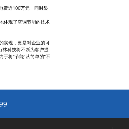
智能暖通节能方案：如何优化你的空调系统降低能耗？‌
费近100万元，同时显
商场空调集中管理系统：人流热力图驱动的动态调节策略‌
热水节能改造的误区：不是装了变频器就能“一劳永逸”‌
地体现了空调节能的技术
高效换热器、高效滤网、低阻风道：建筑暖通系统的被动节能改造路径‌
工厂 / 数据中心空调改造：工艺冷却 + 空调复合系统节能‌
的实现，更是对企业的可
楼宇自控系统（BA）升级改造与中央空调联动节能实践指南‌
万林科技将不断为客户提
于将“节能”从简单的“不
中央空调与新风系统联动：舒适节能的完美搭配方案‌
环保环境控制系统5大优势：从净化空气到节能降耗
绿色资产增值计划：2026中央空调节能改造系统解决方案
如何通过中央空调节能改造2026实现企业环保与效益双赢‌
热力站智能控制系统：优化能源效率的实践突破‌
99
工业循环水改造全攻略：节能改造方案一步搞定‌
工业热水循环系统“废热梯级利用”：高温废水预热冷水，热回收率达85%‌
循环水系统节能产品如何帮助企业显著降低运营成本？‌