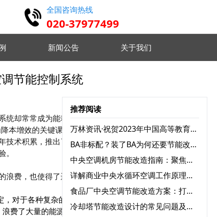
全国咨询热线
020-37977499
例
新闻公告
关于我们
空调节能控制系统
高精度仿真 设计认证维护
推荐阅读
系统却常常成为能耗的“大
实时监控分析 优化设备状态
万林资讯·祝贺2023年中国高等教育学会档案工作分会与广东省高校档案工作协会学术年会圆满召开
为降本增效的关键课就越来
年技术积累，推出了中央
BA非标配？装了BA为何还要节能改造？
验。
远程指挥控制 智能分析决策
中央空调机房节能改造指南：聚焦三大耗电设备，实现能效跃升
详解商业中央水循环空调工作原理：为何舒适又高效？
的浪费，也使得了运营的
食品厂中央空调节能改造方案：打造绿色节能生产环境
 自定义监测需求 灵活配置任务
定，对于各种复杂的实际
冷却塔节能改造设计的常见问题及解决方案
，浪费了大量的能源
。