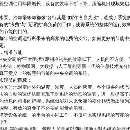
分体空调
着空调使用年限增长，设备的效率不断下降，压缩机出现频繁启
整理
远程自动控制 统一集中管理 自动调节温度
水泵、冷却塔等却都像“各行其是”似的“各自为政”，造成了系统
备的“浪费”与“无谓的”高负荷的工作，使得系统的整体的运行效
的节能的目的
。
每年的空调运行所带来的高额的电费的支出。如何更好的节能中
题。
，精准节能
中央空调的“三大困扰”(即制冷制热的效率低下、人机的不方便、
的好办法：将物联网、大数据与人工智能等新一代的信息技术充分
真正意义上的智慧的节能的中央空调的系统。
实现节能目标：
器实时地对室内外的温度、湿度、人员的密度、各个设备的状态
算法的自动的调优从而实现了对系统的动态的调节，进一步提高了
的信息的精准的把握，系统就能对未来负荷的变化趋势做出较为
调整，有效的避免了不必要的能量的浪费。
塔等设备的统一的平台的协同工作，不仅可以实现系统的节能的
提升。
与移动端的精准控制，管理人员既可以随时随地地对系统的运行