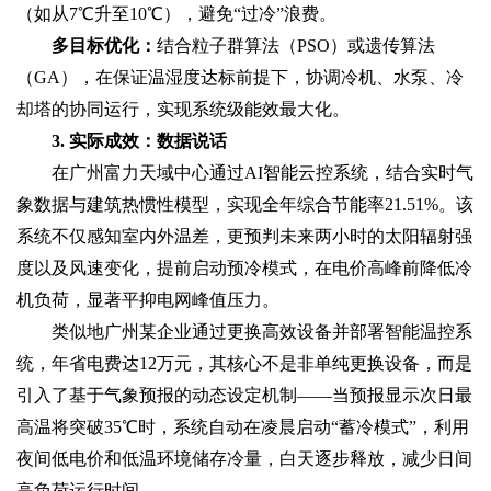
（如从7℃升至10℃），避免“过冷”浪费。
多目标优化‌：
结合粒子群算法（PSO）或遗传算法
（GA），在保证温湿度达标前提下，协调冷机、水泵、冷
却塔的协同运行，实现系统级能效最大化。
3. 实际成效：数据说话‌
在广州富力天域中心通过AI智能云控系统，结合实时气
象数据与建筑热惯性模型，实现全年综合节能率21.51%。该
系统不仅感知室内外温差，更预判未来两小时的太阳辐射强
度以及风速变化，提前启动预冷模式，在电价高峰前降低冷
机负荷，显著平抑电网峰值压力。
类似地广州某企业通过更换高效设备并部署智能温控系
统，年省电费达12万元，其核心不是非单纯更换设备，而是
引入了基于气象预报的动态设定机制——当预报显示次日最
高温将突破35℃时，系统自动在凌晨启动“蓄冷模式”，利用
夜间低电价和低温环境储存冷量，白天逐步释放，减少日间
高负荷运行时间。