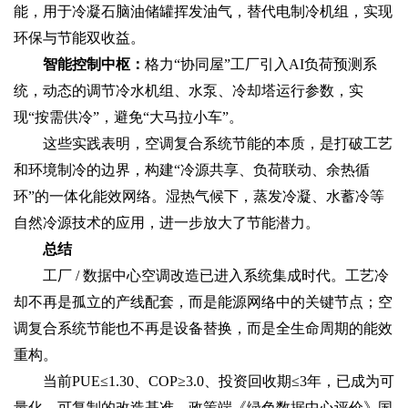
能，用于冷凝石脑油储罐挥发油气，替代电制冷机组，实现
环保与节能双收益。
智能控制中枢‌：
格力“协同屋”工厂引入AI负荷预测系
统，动态的调节冷水机组、水泵、冷却塔运行参数，实
现“按需供冷”，避免“大马拉小车”。
这些实践表明，空调复合系统节能‌的本质，是打破工艺
和环境制冷的边界，构建“冷源共享、负荷联动、余热循
环”的一体化能效网络。湿热气候下，蒸发冷凝、水蓄冷等
自然冷源技术的应用，进一步放大了节能潜力。
总结‌
工厂 / 数据中心空调改造‌已进入系统集成时代。‌工艺冷
却‌不再是孤立的产线配套，而是能源网络中的关键节点；‌空
调复合系统节能‌也不再是设备替换，而是全生命周期的能效
重构。
当前PUE≤1.30、COP≥3.0、投资回收期≤3年，已成为可
量化、可复制的改造基准。政策端《绿色数据中心评价》国