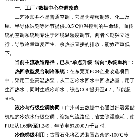
一、工厂 / 数据中心空调改造‌
工艺冷却‌并不是普通空调，它是为精密制造、化工反
应、半导体蚀刻等环节提供±0.5℃恒温控制的生命线。而传
统的空调系统则专注于环境温湿度调节。两者长期独立运
行，导致冷量重复产生、余热被直接的排放，能效严重低
下。
当前主流改造路径，已从“单点升级”转向“系统重构”：
热回收型复合制冷系统‌：
在东莞某PCB企业改造项目
中，采用工业高温热泵，从工艺冷水回水中回收热量，用于
生产热水，同时生成冷却水，综合COP提升至4.2，节能超
50%。
液冷与行级空调协同‌：
广州科云数据中心通过部署紧贴
机柜的冷冻水行级空调，缩短气流路径，省去除湿能耗，使
PUE从1.68降至1.249，年节电超2000万千瓦时。
冷能梯级利用‌：
古雷石化将乙烯装置富余的-100℃冷