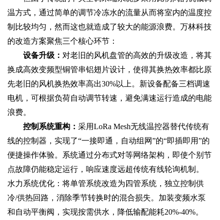
温方式，通过简单的调节冷冻水的流量从而将室内的温度控
制比较均匀，然而这也就造成了较大的能源浪费。万林科技
的改造方案聚焦三个核心环节：
设备升级‌：
对老旧的风机盘管的高效的升级改造，将其
换成高效变频型铜管串铝翅片设计，使得其换热效率都比原
先老旧的风机换热效率高出30%以上。新设备配备三档调速
电机，可根据负荷自动调节转速，避免满速运行造成的电能
浪费。
控制系统重构‌：
采用LoRa Mesh无线温控器替代传统有
线的控制器，实现了“一接即通，自动组网”的“即插即用”的
便捷操作体验。系统通过分布式对等网络架构，即使个别节
点故障仍能稳定运行，响应速度远超传统有线轮询机制。
水力系统优化‌：将单管系统改造为四管系统，独立控制供
冷/供热回路，消除季节转换时的混合损失。加装变频水泵
和自动平衡阀，实现按需供水，降低输配能耗20%-40%。