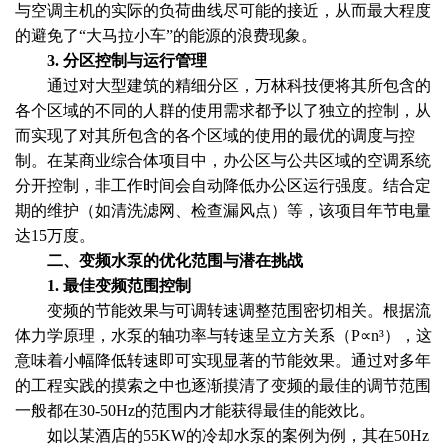
与空调主机的实际的负荷曲线尽可能的接近，从而最大程度
的避免了“大马拉小车”的能源的浪费现象。
3. 分区控制与运行管理
通过对大型建筑的精细分区，万林科技便将其所包含的
各个区域的不同的人群的使用需求都予以了独立的控制，从
而实现了对其所包含的各个区域的使用的最优的调度与控
制。在某商业综合体项目中，办公区与公共区域的空调系统
分开控制，非工作时间会自动降低办公区运行强度。结合定
期的维护（如清洗滤网、检查漏风点）等，该项目年节电量
达15万度。
二、变频水泵的优化范围与潜在挑战
1. 最佳变频范围控制
变频的节能效果与可调转速调整范围密切相关。根据流
体力学原理，水泵的轴功率与转速呈立方关系（P∝n³），这
意味着小幅降低转速即可实现显著的节能效果。通过对多年
的工程实践的摸索之中也逐渐摸清了变频的最佳的调节范围
一般都在30-50Hz的范围内才能获得最佳的能效比。
如以某酒店的55KW的冷却水泵的案例为例，其在50Hz