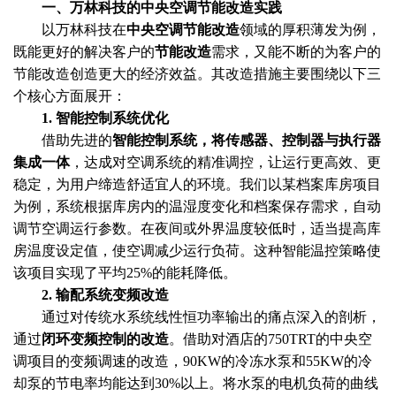
一、万林科技的中央空调节能改造实践
以万林科技在
中央空调节能改造
领域的厚积薄发为例，
既能更好的解决客户的
节能改造
需求，又能不断的为客户的
节能改造创造更大的经济效益。其改造措施主要围绕以下三
个核心方面展开：
1. 智能控制系统优化
借助先进的
智能控制系统，将传感器、控制器与执行器
集成一体
，达成对空调系统的精准调控，让运行更高效、更
稳定，为用户缔造舒适宜人的环境。我们以某档案库房项目
为例，系统根据库房内的温湿度变化和档案保存需求，自动
调节空调运行参数。在夜间或外界温度较低时，适当提高库
房温度设定值，使空调减少运行负荷。这种智能温控策略使
该项目实现了平均25%的能耗降低。
2. 输配系统变频改造
通过对传统水系统线性恒功率输出的痛点深入的剖析，
通过
闭环变频控制的改造
。借助对酒店的750TRT的中央空
调项目的变频调速的改造，90KW的冷冻水泵和55KW的冷
却泵的节电率均能达到30%以上。将水泵的电机负荷的曲线