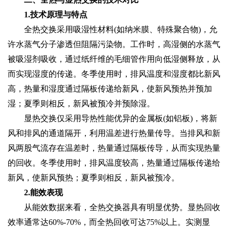
1.技术原理与特点
全热交换‌采用吸湿性材料(如纳米膜、特殊聚合物)，允
许水蒸气分子渗透但阻隔污染物。工作时，高湿侧的水蒸气
被吸湿剂吸收，通过纸纤维的毛细管作用向低湿侧释放，从
而实现湿度的传递。冬季使用时，排风温度和湿度都比新风
高，热量和湿度通过隔板传递给新风，使新风预热并预加
湿；夏季则相反，新风被预冷并预除湿。
显热交换‌仅采用导热性能优异的金属板(如铝板)，将新
风和排风的通道隔开，利用温差进行热量传导。当排风和新
风两股气流存在温差时，热量通过隔板传导，从而实现热量
的回收。冬季使用时，排风温度较高，热量通过隔板传递给
新风，使新风预热；夏季则相反，新风被预冷。
2.能效表现
从能效数据来看，全热交换器具有明显优势。显热回收
效率通常达60%-70%，而全热回收可达75%以上。实测显