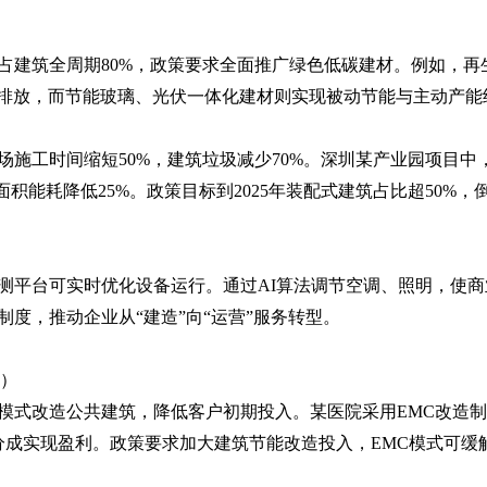
分体空调
整理
远程自动控制 统一集中管理 自动调节温度
占建筑全周期80%，政策要求全面推广绿色低碳建材。例如，再
%碳排放，而节能玻璃、光伏一体化建材则实现被动节能与主动产能
场施工时间缩短50%，建筑垃圾减少70%。深圳某产业园项目中
面积能耗降低25%。政策目标到2025年装配式建筑占比超50%
测平台可实时优化设备运行。通过AI算法调节空调、照明，使商
度，推动企业从“建造”向“运营”服务转型。
C）
模式改造公共建筑，降低客户初期投入。某医院采用EMC改造制冷
分成实现盈利。政策要求加大建筑节能改造投入，EMC模式可缓