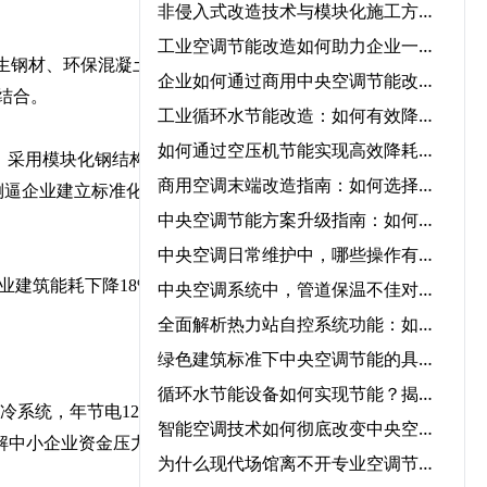
非侵入式改造技术与模块化施工方案在中央空调节能改造中的协同应用‌
工业空调节能改造如何助力企业一年节省50%能源成本？
生钢材、环保混凝土等新
企业如何通过商用中央空调节能改造实现低碳运营？
结合。
工业循环水节能改造：如何有效降低成本并提高效率？
如何通过空压机节能实现高效降耗与节能？
，采用模块化钢结构体
商用空调末端改造指南：如何选择节能改造公司提升冷暖效率
，倒逼企业建立标准化设
中央空调节能方案升级指南：如何快速实现节能转型？
中央空调日常维护中，哪些操作有助于降低能耗？‌
业建筑能耗下降18%。政
中央空调系统中，管道保温不佳对能耗的影响程度有多大？‌
全面解析热力站自控系统功能：如何优化供暖效率？‌
绿色建筑标准下中央空调节能的具体要求‌
循环水节能设备如何实现节能？揭秘核心技术与应用领域‌
系统，年节电120万
智能空调技术如何彻底改变中央空调气流优化管理？‌
解中小企业资金压力。
为什么现代场馆离不开专业空调节能服务？