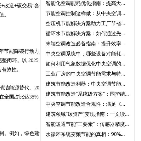
智能化空调能耗优化指南：提高大型中央空调运行效率的必知方法‌
+改造+碳交易”套餐，帮
节能空调控制这样做：从中央空调全系统改造到智能能耗管理
值。
空压机节能解决方案助力工厂节省能源成本‌
循环水节能解决方案：如何通过先进设备节省能源成本？‌
末端空调改造必备指南：提升效率、节能环保一步到位‌
25年节能降碳行动方案》细
中央空调系统中，哪些设备对能耗影响最大？‌
闭环。以 2025 年为
如何利用气象数据优化中央空调的节能运行控制‌
与有效性。
工业厂房的中央空调节能需求与特殊解决方案‌
建筑节能改造利器：中央空调节能改造与自控系统的完美结合‌
洁能源替代。2024年，
建筑节能改造“系统级方案”：围护结构+用能设备+智能控制三重降耗路径‌
全国占比达35%，彰显
中央空调节能改造合规性：满足《公共建筑节能标准》的12项要求‌
建筑领域“碳资产”变现指南：一文读懂CCER方法学如何激活公共建筑节能改造
智能暖通节能“三要素”：传感器精度、算法优化与云端协同‌
制。例如，绿色建筑认证
水循环系统变频节能的真相：90%节能量来自系统优化，而非设备‌