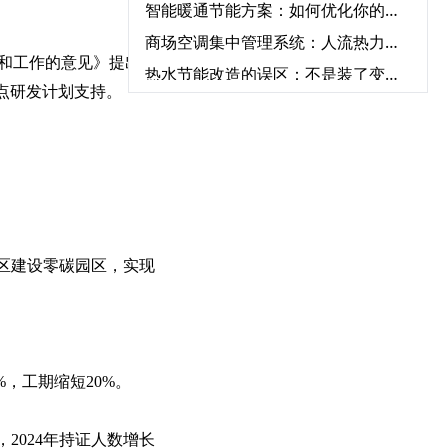
智能暖通节能方案：如何优化你的空调系统降低能耗？‌
商场空调集中管理系统：人流热力图驱动的动态调节策略‌
和工作的意见》提出发展
热水节能改造的误区：不是装了变频器就能“一劳永逸”‌
点研发计划支持。
高效换热器、高效滤网、低阻风道：建筑暖通系统的被动节能改造路径‌
工厂 / 数据中心空调改造：工艺冷却 + 空调复合系统节能‌
楼宇自控系统（BA）升级改造与中央空调联动节能实践指南‌
中央空调与新风系统联动：舒适节能的完美搭配方案‌
环保环境控制系统5大优势：从净化空气到节能降耗
绿色资产增值计划：2026中央空调节能改造系统解决方案
区建设零碳园区，实现
如何通过中央空调节能改造2026实现企业环保与效益双赢‌
热力站智能控制系统：优化能源效率的实践突破‌
工业循环水改造全攻略：节能改造方案一步搞定‌
%，工期缩短20%。
工业热水循环系统“废热梯级利用”：高温废水预热冷水，热回收率达85%‌
循环水系统节能产品如何帮助企业显著降低运营成本？‌
2024年持证人数增长