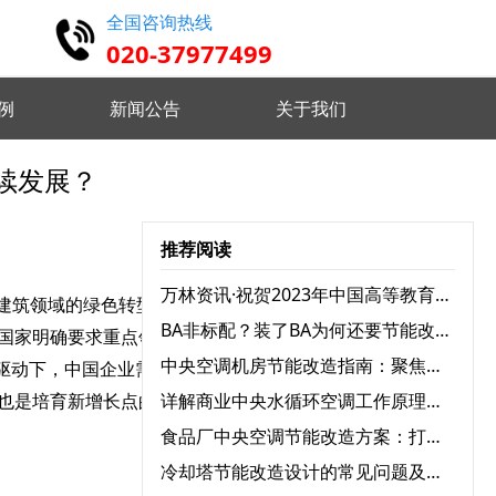
全国咨询热线
020-37977499
例
新闻公告
关于我们
续发展？
高精度仿真 设计认证维护
推荐阅读
实时监控分析 优化设备状态
万林资讯·祝贺2023年中国高等教育学会档案工作分会与广东省高校档案工作协会学术年会圆满召开
建筑领域的绿色转型推向
BA非标配？装了BA为何还要节能改造？
年国家明确要求重点领域节
远程指挥控制 智能分析决策
中央空调机房节能改造指南：聚焦三大耗电设备，实现能效跃升
策驱动下，中国企业需在技
详解商业中央水循环空调工作原理：为何舒适又高效？
也是培育新增长点的关键
食品厂中央空调节能改造方案：打造绿色节能生产环境
 自定义监测需求 灵活配置任务
冷却塔节能改造设计的常见问题及解决方案