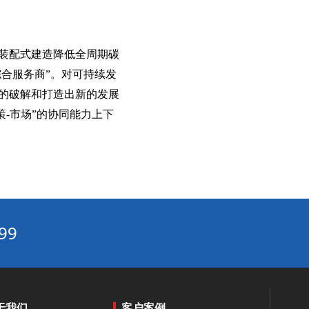
水循环系统AI节能算法：实时预测负荷，让循环泵电耗随流量智能匹配‌
物联网节能：设备互联与数据驱动的节能管理平台方案‌
多联机组与蒸发冷模块组合：提升换热效率
装配式建造降低全周期碳
精度暖通节能方案功能分析：实现精准控温‌
综合服务商”。对可持续发
高精度暖通节能方案功能分析：实现精准控温与能效提升的秘诀‌
的破解和打造出新的发展
-市场”的协同能力上下
多联机节能改造优势解析：打造高效办公楼低噪音节能环境‌
中央空调优化节能技术解析：实现30%能耗成本降低的系统路径‌
零碳建筑：被动式设计+可再生能源的综合节能策略‌
物联网节能：设备互联与数据驱动的节能管理平台‌
循环水冷却系统工程与普通冷却系统的7大核心区别解析‌
中央空调节能控制算法优化：基于负荷预测的动态调节策略‌
99
工业企业能耗高？三大核心痛点与破局路径‌
暖通自控系统的常见误区：这些错误会让节能效果大打折扣‌
双碳目标下建筑节能改造发展趋势：从单体节能到区域能源系统优化‌
于我们
客户案例