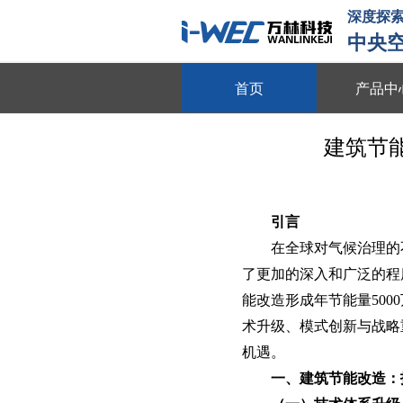
深度探索
中央
首页
产品中
物联平台
建筑节
跨系统协同 全域数据整合 多维
数字能源
动态数据采集 需求智能调控 多
引言
在全球对气候治理的
智慧节能
了更加的深入和广泛的程
全维度能耗监测 自适应调节策略
能改造形成年节能量50
动
术升级、模式创新与战略
节能贴膜
机遇。
节能隔热 防晒防爆 绿色环保
一、建筑节能改造：