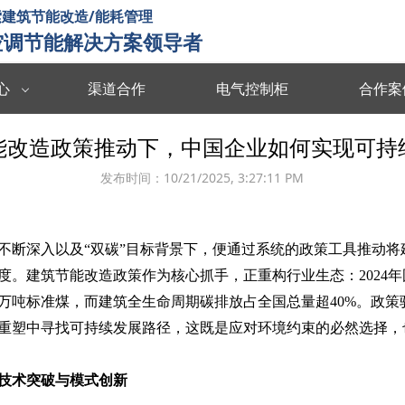
建筑节能改造/能耗管理
空调节能解决方案领导者
心
渠道合作
电气控制柜
合作案
数据中台
数字孪生
能改造政策推动下，中国企业如何实现可持
度分析决策
海量数据集成/管理/分析/共享
全要素可视化 
发布时间：
10/21/2025, 3:27:11 PM
智慧能耗
智慧运维
能源协同管理
运行习惯分析 数据驱动决策 提升管理效率
故障预测识别 
不断深入以及“双碳”目标背景下，便通过系统的政策工具推动将
智慧暖通
智慧消防
度。建筑节能改造政策作为核心抓手，正重构行业生态：2024
 设计与运维联
温度自动调节 改善空气质量 提升节能效率
实时监测预警 
00万吨标准煤，而建筑全生命周期碳排放占全国总量超40%。政
重塑中寻找可持续发展路径，这既是应对环境约束的必然选择，
楼宇智控
视频诊断
监控运行状态 识别安全隐患 提升设备效率
多维度数据分析
技术突破与模式创新