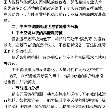
国内智慧节能解决方案领域的佼佼者。凭借精湛专业技术，
它为诸多办公环境的节能改造给予了坚实有力的支撑保障。
在其助力下，节能事业得以稳步前行，不断迈向新的发展高
度。
二、中央空调能耗现状与节能潜力分析
1. 中央空调系统的高能耗特征
设备运行效率极为低下，却长时间处于“满负荷”的运转
状态。这般不合理的运行模式，不仅损耗设备，更难以保障
工作的高效推进。
缺乏智能的控制，冷热的负荷与空间的实际需求也就相
去甚远。
由于管理滞后与设备老化，大量能耗在无形之中被“白
白”虚耗。在资源愈发珍贵的当下，这种无端的浪费现象引
起重视并加以解决。
2. 节能潜力分析
精准开展负荷预测，动态实施电能调控，可有效削减运
行能耗。如此双管齐下，能大幅减少不必要的能源损耗，提
升能源利用效率。经实践验证，此措施可使能耗降低幅度达