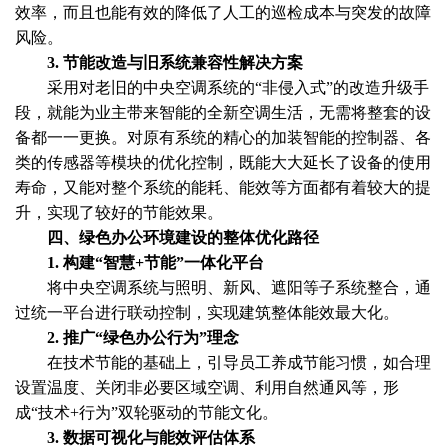
效率，而且也能有效的降低了人工的巡检成本与突发的故障
风险。
3. 节能改造与旧系统兼容性解决方案
采用对老旧的中央空调系统的“非侵入式”的改造升级手
段，就能为业主带来智能的全新空调生活，无需将整套的设
备都一一更换。对原有系统的精心的加装智能的控制器、各
类的传感器等模块的优化控制，既能大大延长了设备的使用
寿命，又能对整个系统的能耗、能效等方面都有着较大的提
升，实现了较好的节能效果。
四、绿色办公环境建设的整体优化路径
1. 构建“智慧+节能”一体化平台
将中央空调系统与照明、新风、遮阳等子系统整合，通
过统一平台进行联动控制，实现建筑整体能效最大化。
2. 推广“绿色办公行为”理念
在技术节能的基础上，引导员工养成节能习惯，如合理
设置温度、关闭非必要区域空调、利用自然通风等，形
成“技术+行为”双轮驱动的节能文化。
3. 数据可视化与能效评估体系