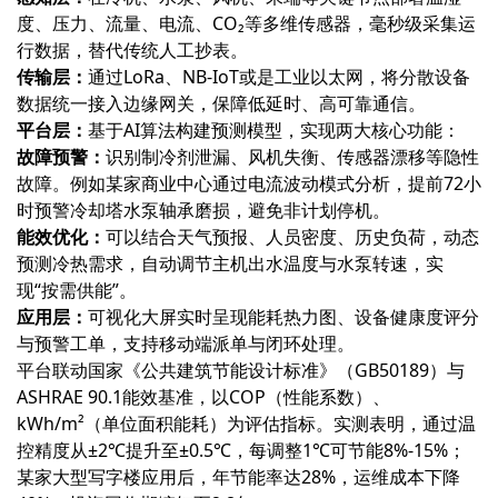
度、压力、流量、电流、CO₂等多维传感器，毫秒级采集运
行数据，替代传统人工抄表。
传输层‌：
通过LoRa、NB-IoT或是工业以太网，将分散设备
数据统一接入边缘网关，保障低延时、高可靠通信。
平台层‌：
基于AI算法构建预测模型，实现两大核心功能：
故障预警‌：
识别制冷剂泄漏、风机失衡、传感器漂移等隐性
故障。例如某家商业中心通过电流波动模式分析，提前72小
时预警冷却塔水泵轴承磨损，避免非计划停机。
能效优化‌：
可以结合天气预报、人员密度、历史负荷，动态
预测冷热需求，自动调节主机出水温度与水泵转速，实
现“按需供能”。
应用层‌：
可视化大屏实时呈现能耗热力图、设备健康度评分
与预警工单，支持移动端派单与闭环处理。
平台联动‌国家《公共建筑节能设计标准》（GB50189）‌与‌
ASHRAE 90.1‌能效基准，以COP（性能系数）、
kWh/m²（单位面积能耗）为评估指标。实测表明，通过温
控精度从±2℃提升至±0.5℃，每调整1℃可节能8%-15%；
某家大型写字楼应用后，年节能率达28%，运维成本下降