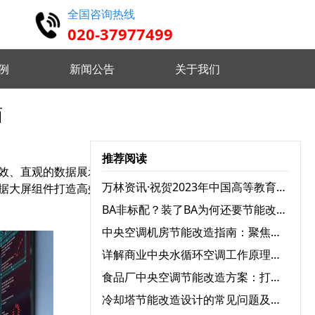
全国咨询热线
020-37977499
例
新闻公告
关于我们
面
高精度仿真 设计认证维护
推荐阅读
效、直观的数据展示方
实时监控分析 优化设备状态
万林资讯·祝贺2023年中国高等教育学会档案工作分会与广东省高校档案工作协会学术年会圆满召开
据大屏组件打造高效的数
BA非标配？装了BA为何还要节能改造？
远程指挥控制 智能分析决策
中央空调机房节能改造指南：聚焦三大耗电设备，实现能效跃升
详解商业中央水循环空调工作原理：为何舒适又高效？
食品厂中央空调节能改造方案：打造绿色节能生产环境
 自定义监测需求 灵活配置任务
冷却塔节能改造设计的常见问题及解决方案