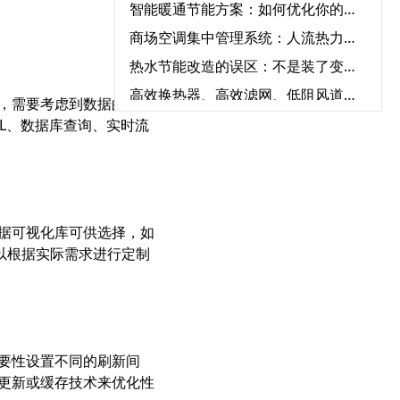
智能暖通节能方案：如何优化你的空调系统降低能耗？‌
商场空调集中管理系统：人流热力图驱动的动态调节策略‌
热水节能改造的误区：不是装了变频器就能“一劳永逸”‌
高效换热器、高效滤网、低阻风道：建筑暖通系统的被动节能改造路径‌
，需要考虑到数据的准确
工厂 / 数据中心空调改造：工艺冷却 + 空调复合系统节能‌
L、数据库查询、实时流
楼宇自控系统（BA）升级改造与中央空调联动节能实践指南‌
中央空调与新风系统联动：舒适节能的完美搭配方案‌
环保环境控制系统5大优势：从净化空气到节能降耗
据可视化库可供选择，如
绿色资产增值计划：2026中央空调节能改造系统解决方案
，可以根据实际需求进行定制
如何通过中央空调节能改造2026实现企业环保与效益双赢‌
热力站智能控制系统：优化能源效率的实践突破‌
工业循环水改造全攻略：节能改造方案一步搞定‌
工业热水循环系统“废热梯级利用”：高温废水预热冷水，热回收率达85%‌
要性设置不同的刷新间
循环水系统节能产品如何帮助企业显著降低运营成本？‌
更新或缓存技术来优化性