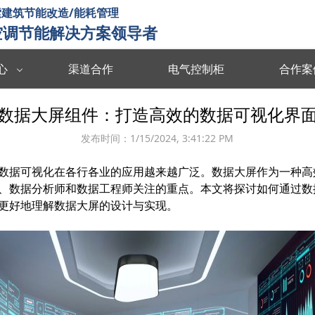
建筑节能改造/能耗管理
空调节能解决方案领导者
心
渠道合作
电气控制柜
合作案
数据中台
数字孪生
数据大屏组件：打造高效的数据可视化界
度分析决策
海量数据集成/管理/分析/共享
全要素可视化 
发布时间：
1/15/2024, 3:41:22 PM
智慧能耗
智慧运维
数据可视化在各行各业的应用越来越广泛。数据大屏作为一种高
能源协同管理
运行习惯分析 数据驱动决策 提升管理效率
故障预测识别 
、数据分析师和数据工程师关注的重点。本文将探讨如何通过数
智慧暖通
智慧消防
更好地理解数据大屏的设计与实现。
 设计与运维联
温度自动调节 改善空气质量 提升节能效率
实时监测预警 
楼宇智控
视频诊断
监控运行状态 识别安全隐患 提升设备效率
多维度数据分析