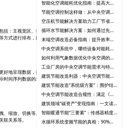
智能化空调能耗优化指南：提高大型中央空调运行效率的必知方法‌
节能空调控制这样做：从中央空调全系统改造到智能能耗管理
空压机节能解决方案助力工厂节省能源成本‌
循环水节能解决方案：如何通过先进设备节省能源成本？‌
包括：主视觉区、指标展
等方式进行排布，以适应
末端空调改造必备指南：提升效率、节能环保一步到位‌
中央空调系统中，哪些设备对能耗影响最大？‌
如何利用气象数据优化中央空调的节能运行控制‌
工业厂房的中央空调节能需求与特殊解决方案‌
更好地呈现数据，提升用
建筑节能改造利器：中央空调节能改造与自控系统的完美结合‌
示时间序列数据的场景，
建筑节能改造“系统级方案”：围护结构+用能设备+智能控制三重降耗路径‌
中央空调节能改造合规性：满足《公共建筑节能标准》的12项要求‌
建筑领域“碳资产”变现指南：一文读懂CCER方法学如何激活公共建筑节能改造
智能暖通节能“三要素”：传感器精度、算法优化与云端协同‌
拽、缩放、切换等。通过
关联关系等。
水循环系统变频节能的真相：90%节能量来自系统优化，而非设备‌