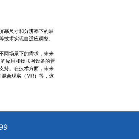
水循环系统AI节能算法：实时预测负荷，让循环泵电耗随流量智能匹配‌
物联网节能：设备互联与数据驱动的节能管理平台方案‌
多联机组与蒸发冷模块组合：提升换热效率
屏幕尺寸和分辨率下的展
精度暖通节能方案功能分析：实现精准控温‌
等技术实现自适应调整。
高精度暖通节能方案功能分析：实现精准控温与能效提升的秘诀‌
多联机节能改造优势解析：打造高效办公楼低噪音节能环境‌
不同场景下的需求，未来
术的应用和物联网设备的普
中央空调优化节能技术解析：实现30%能耗成本降低的系统路径‌
支持。在技术方面，未来
零碳建筑：被动式设计+可再生能源的综合节能策略‌
和混合现实（MR）等，这
物联网节能：设备互联与数据驱动的节能管理平台‌
循环水冷却系统工程与普通冷却系统的7大核心区别解析‌
中央空调节能控制算法优化：基于负荷预测的动态调节策略‌
工业企业能耗高？三大核心痛点与破局路径‌
暖通自控系统的常见误区：这些错误会让节能效果大打折扣‌
99
双碳目标下建筑节能改造发展趋势：从单体节能到区域能源系统优化‌