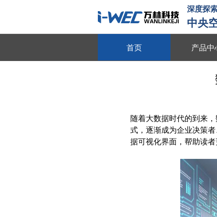
深度探索
中央
首页
产品中
物联平台
跨系统协同 全域数据整合 多维
数字能源
随着大数据时代的到来，
动态数据采集 需求智能调控 多
式，逐渐成为企业决策者
智慧节能
据可视化界面，帮助读者
全维度能耗监测 自适应调节策略
动
节能贴膜
节能隔热 防晒防爆 绿色环保