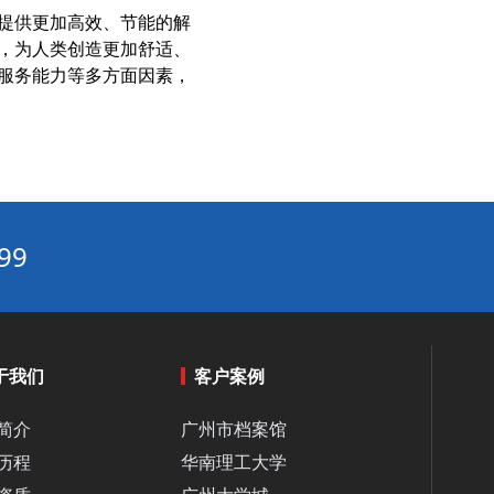
老旧中央空调改造：如何通过控制系统升级延长设备寿命？‌
提供更加高效、节能的解
空调精细化运行指南：从冷冻水控制到末端设备改造，降本30%的实操路径‌
，为人类创造更加舒适、
服务能力等多方面因素，
老旧小区热力改造中的门窗气密性+低阻力风口设计
中空玻璃+断桥铝窗改造的热工性能实测分析‌
改造后控制系统不稳定？兼容性问题的预防与解决‌
工业节能改造系统：打造高效循环水处理的完整方案‌
高盐废水系统的痛点与解决：废水零排放技术如何改变现状？‌
99
数字化能源管理系统（EMS）：可视化能效监控平台的实践与价值‌
循环水系统水力平衡：管网压力分布与调节阀配置‌
零投入，省40%！AI智控驱动工业中央空调高效节能升级‌
精密空调节能攻略：探索机房恒温恒湿的最佳解决方案‌
于我们
客户案例
节能改造项目全解析：打造可再生能源系统的未来发展方向‌
简介
广州市档案馆
商业建设中分体空调与中央空调选型指南：节能效果与专家选择实析‌
历程
华南理工大学
智能化节能控制系统：打造高效暖通空调节能解决方案‌