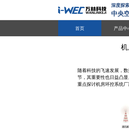
深度探索
中央
首页
产品中
物联平台
机
跨系统协同 全域数据整合 多维
数字能源
随着科技的飞速发展，数
动态数据采集 需求智能调控 多
节，其重要性也日益凸显
智慧节能
重点探讨机房环控系统厂
全维度能耗监测 自适应调节策略
动
节能贴膜
节能隔热 防晒防爆 绿色环保