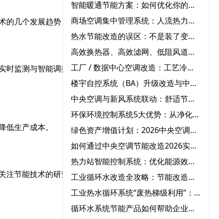
智能暖通节能方案：如何优化你的空调系统降低能耗？‌
商场空调集中管理系统：人流热力图驱动的动态调节策略‌
术的几个发展趋势：
热水节能改造的误区：不是装了变频器就能“一劳永逸”‌
高效换热器、高效滤网、低阻风道：建筑暖通系统的被动节能改造路径‌
工厂 / 数据中心空调改造：工艺冷却 + 空调复合系统节能‌
实时监测与智能调控，提
楼宇自控系统（BA）升级改造与中央空调联动节能实践指南‌
中央空调与新风系统联动：舒适节能的完美搭配方案‌
环保环境控制系统5大优势：从净化空气到节能降耗
降低生产成本。
绿色资产增值计划：2026中央空调节能改造系统解决方案
如何通过中央空调节能改造2026实现企业环保与效益双赢‌
热力站智能控制系统：优化能源效率的实践突破‌
关注节能技术的研究与应
工业循环水改造全攻略：节能改造方案一步搞定‌
工业热水循环系统“废热梯级利用”：高温废水预热冷水，热回收率达85%‌
循环水系统节能产品如何帮助企业显著降低运营成本？‌