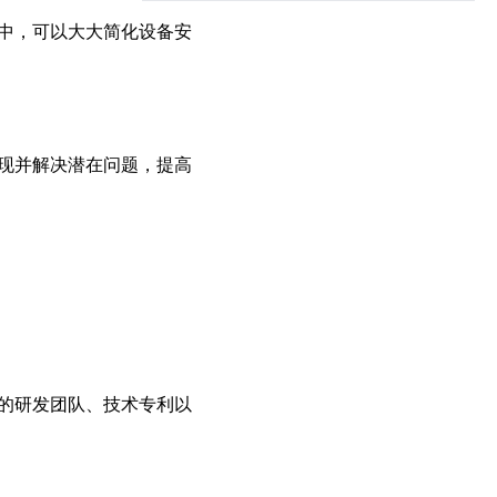
水循环系统AI节能算法：实时预测负荷，让循环泵电耗随流量智能匹配‌
中，可以大大简化设备安
物联网节能：设备互联与数据驱动的节能管理平台方案‌
多联机组与蒸发冷模块组合：提升换热效率
精度暖通节能方案功能分析：实现精准控温‌
高精度暖通节能方案功能分析：实现精准控温与能效提升的秘诀‌
现并解决潜在问题，提高
多联机节能改造优势解析：打造高效办公楼低噪音节能环境‌
中央空调优化节能技术解析：实现30%能耗成本降低的系统路径‌
零碳建筑：被动式设计+可再生能源的综合节能策略‌
物联网节能：设备互联与数据驱动的节能管理平台‌
循环水冷却系统工程与普通冷却系统的7大核心区别解析‌
中央空调节能控制算法优化：基于负荷预测的动态调节策略‌
工业企业能耗高？三大核心痛点与破局路径‌
的研发团队、技术专利以
暖通自控系统的常见误区：这些错误会让节能效果大打折扣‌
双碳目标下建筑节能改造发展趋势：从单体节能到区域能源系统优化‌