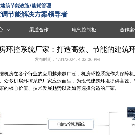
建筑节能改造/能耗管理
空调节能解决方案领导者
心
渠道合作
电气控制柜
合作案
数据中台
数字孪生
房环控系统厂家：打造高效、节能的建筑
度分析决策
海量数据集成/管理/分析/共享
全要素可视化 
发布时间：
1/31/2024, 4:02:06 PM
智慧能耗
智慧运维
据机房在各个行业的应用越来越广泛，机房环控系统作为保障机
能源协同管理
运行习惯分析 数据驱动决策 提升管理效率
故障预测识别 
。众多机房环控系统厂家应运而生，为现代建筑环境提供高效、
智慧暖通
智慧消防
家的核心价值、技术发展趋势以及如何选择合适的厂家。
 设计与运维联
温度自动调节 改善空气质量 提升节能效率
实时监测预警 
楼宇智控
视频诊断
监控运行状态 识别安全隐患 提升设备效率
多维度数据分析