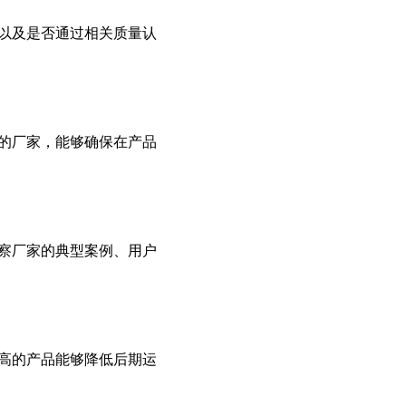
物联网+能耗监测：建筑用能“自感知、自分析”解决方案‌
以及是否通过相关质量认
沿海城市建筑节能：防腐蚀空调设备与海风利用方案‌
空调集中管理系统控制器：从PLC到边缘计算的技术迭代‌
热力站储能调峰：储热罐+智能控制解决早晚负荷波动难题‌
建筑节能改造“三驾马车”：围护结构+中央空调+可再生能源协同路径‌
的厂家，能够确保在产品
中央空调水系统失衡？平衡阀调节让端差从11℃降至3℃
《建筑节能与可再生能源利用通用规范》解读：2026实施要点‌
暖通自控系统升级：从“人工调节”到“秒级响应”的节能革命‌
热力站节能改造：智能控制系统如何让供水温度“按需调节”？‌
察厂家的典型案例、用户
中央空调节能改造控制系统：GB50736-2012标准的落地实施‌
碳足迹核算：中央空调节能改造控制系统的能耗数据应用‌
中央空调节能改造：水泵变流量控制系统的节能潜力分析‌
中央空调节能改造：冷冻水系统压差旁通阀的智能控制策略‌
高的产品能够降低后期运
电子膨胀阀如何与节能控制系统联动？中央空调节能改造关键‌