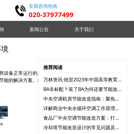
全国咨询热线
020-37977499
例
新闻公告
关于我们
环境
高精度仿真 设计认证维护
推荐阅读
房设备正常运行的关键环
实时监控分析 优化设备状态
万林资讯·祝贺2023年中国高等教育学会档案工作分会与广东省高校档案工作协会学术年会圆满召开
节能的解决方案。本文将
BA非标配？装了BA为何还要节能改造？
远程指挥控制 智能分析决策
中央空调机房节能改造指南：聚焦三大耗电设备，实现能效跃升
详解商业中央水循环空调工作原理：为何舒适又高效？
食品厂中央空调节能改造方案：打造绿色节能生产环境
 自定义监测需求 灵活配置任务
冷却塔节能改造设计的常见问题及解决方案