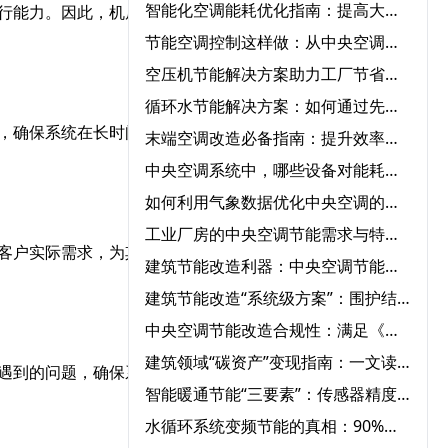
智能化空调能耗优化指南：提高大型中央空调运行效率的必知方法‌
行能力。因此，机房环控
节能空调控制这样做：从中央空调全系统改造到智能能耗管理
空压机节能解决方案助力工厂节省能源成本‌
循环水节能解决方案：如何通过先进设备节省能源成本？‌
，确保系统在长时间运行
末端空调改造必备指南：提升效率、节能环保一步到位‌
中央空调系统中，哪些设备对能耗影响最大？‌
如何利用气象数据优化中央空调的节能运行控制‌
工业厂房的中央空调节能需求与特殊解决方案‌
客户实际需求，为其量身
建筑节能改造利器：中央空调节能改造与自控系统的完美结合‌
建筑节能改造“系统级方案”：围护结构+用能设备+智能控制三重降耗路径‌
中央空调节能改造合规性：满足《公共建筑节能标准》的12项要求‌
建筑领域“碳资产”变现指南：一文读懂CCER方法学如何激活公共建筑节能改造
遇到的问题，确保系统稳
智能暖通节能“三要素”：传感器精度、算法优化与云端协同‌
水循环系统变频节能的真相：90%节能量来自系统优化，而非设备‌