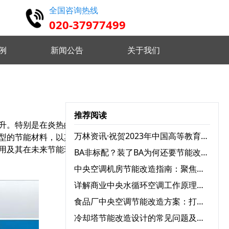
全国咨询热线
020-37977499
例
新闻公告
关于我们
高精度仿真 设计认证维护
推荐阅读
升。特别是在炎热的夏
实时监控分析 优化设备状态
万林资讯·祝贺2023年中国高等教育学会档案工作分会与广东省高校档案工作协会学术年会圆满召开
型的节能材料，以其出色
用及其在未来节能环保领
BA非标配？装了BA为何还要节能改造？
远程指挥控制 智能分析决策
中央空调机房节能改造指南：聚焦三大耗电设备，实现能效跃升
详解商业中央水循环空调工作原理：为何舒适又高效？
食品厂中央空调节能改造方案：打造绿色节能生产环境
 自定义监测需求 灵活配置任务
冷却塔节能改造设计的常见问题及解决方案