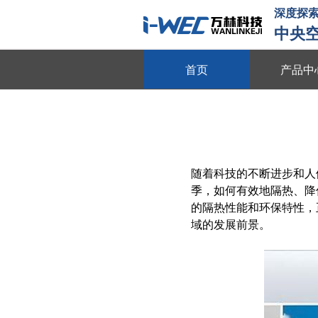
深度探索
中央
首页
产品中
物联平台
跨系统协同 全域数据整合 多维
数字能源
随着科技的不断进步和人
动态数据采集 需求智能调控 多
季，如何有效地隔热、降
智慧节能
的隔热性能和环保特性，
域的发展前景。
全维度能耗监测 自适应调节策略
动
节能贴膜
节能隔热 防晒防爆 绿色环保