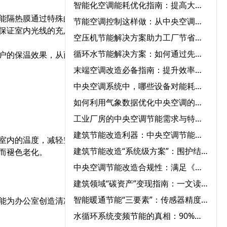
智能化空调能耗优化指南：提高大型中央空调运行效率的必知方法‌
能隔热膜通过特殊的金属
节能空调控制这样做：从中央空调全系统改造到智能能耗管理
保证室内光线的充足。
空压机节能解决方案助力工厂节省能源成本‌
循环水节能解决方案：如何通过先进设备节省能源成本？‌
户的保温效果，从而降低
末端空调改造必备指南：提升效率、节能环保一步到位‌
中央空调系统中，哪些设备对能耗影响最大？‌
如何利用气象数据优化中央空调的节能运行控制‌
工业厂房的中央空调节能需求与特殊解决方案‌
建筑节能改造利器：中央空调节能改造与自控系统的完美结合‌
室内的温度，减轻空调的
建筑节能改造“系统级方案”：围护结构+用能设备+智能控制三重降耗路径‌
而褪色老化。
中央空调节能改造合规性：满足《公共建筑节能标准》的12项要求‌
建筑领域“碳资产”变现指南：一文读懂CCER方法学如何激活公共建筑节能改造
智能暖通节能“三要素”：传感器精度、算法优化与云端协同‌
能为办公室创造清凉舒适
水循环系统变频节能的真相：90%节能量来自系统优化，而非设备‌