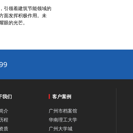
水循环系统AI节能算法：实时预测负荷，让循环泵电耗随流量智能匹配‌
，引领着建筑节能领域的
物联网节能：设备互联与数据驱动的节能管理平台方案‌
方面发挥积极作用。未
多联机组与蒸发冷模块组合：提升换热效率
耀眼的光芒。
精度暖通节能方案功能分析：实现精准控温‌
高精度暖通节能方案功能分析：实现精准控温与能效提升的秘诀‌
多联机节能改造优势解析：打造高效办公楼低噪音节能环境‌
中央空调优化节能技术解析：实现30%能耗成本降低的系统路径‌
99
零碳建筑：被动式设计+可再生能源的综合节能策略‌
物联网节能：设备互联与数据驱动的节能管理平台‌
循环水冷却系统工程与普通冷却系统的7大核心区别解析‌
于我们
客户案例
中央空调节能控制算法优化：基于负荷预测的动态调节策略‌
工业企业能耗高？三大核心痛点与破局路径‌
简介
广州市档案馆
暖通自控系统的常见误区：这些错误会让节能效果大打折扣‌
历程
华南理工大学
双碳目标下建筑节能改造发展趋势：从单体节能到区域能源系统优化‌
资质
广州大学城