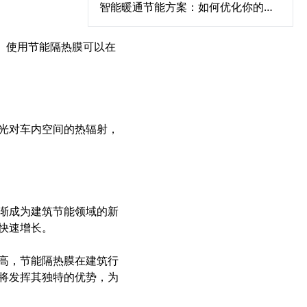
智能暖通节能方案：如何优化你的空调系统降低能耗？‌
商场空调集中管理系统：人流热力图驱动的动态调节策略‌
。使用节能隔热膜可以在
热水节能改造的误区：不是装了变频器就能“一劳永逸”‌
高效换热器、高效滤网、低阻风道：建筑暖通系统的被动节能改造路径‌
工厂 / 数据中心空调改造：工艺冷却 + 空调复合系统节能‌
楼宇自控系统（BA）升级改造与中央空调联动节能实践指南‌
光对车内空间的热辐射，
中央空调与新风系统联动：舒适节能的完美搭配方案‌
环保环境控制系统5大优势：从净化空气到节能降耗
绿色资产增值计划：2026中央空调节能改造系统解决方案
如何通过中央空调节能改造2026实现企业环保与效益双赢‌
渐成为建筑节能领域的新
热力站智能控制系统：优化能源效率的实践突破‌
快速增长。
工业循环水改造全攻略：节能改造方案一步搞定‌
高，节能隔热膜在建筑行
工业热水循环系统“废热梯级利用”：高温废水预热冷水，热回收率达85%‌
将发挥其独特的优势，为
循环水系统节能产品如何帮助企业显著降低运营成本？‌