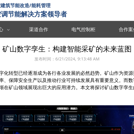
建筑节能改造/能耗管理
空调节能解决方案领导者
心
渠道合作
电气控制柜
合作案
数据中台
数字孪生
矿山数字孪生：构建智能采矿的未来蓝图
度分析决策
海量数据集成/管理/分析/共享
全要素可视化 
发布时间：
6/21/2024, 9:13:48 AM
智慧能耗
智慧运维
字化转型已经逐渐成为各行各业发展的必然趋势。矿山作为资源
能源协同管理
运行习惯分析 数据驱动决策 提升管理效率
故障预测识别 
率、保障安全生产以及推动行业可持续发展具有重要意义。而数
智慧暖通
智慧消防
渐在矿山领域展现出巨大的应用潜力。本文将探讨矿山数字孪生
 设计与运维联
温度自动调节 改善空气质量 提升节能效率
实时监测预警 
楼宇智控
视频诊断
监控运行状态 识别安全隐患 提升设备效率
多维度数据分析