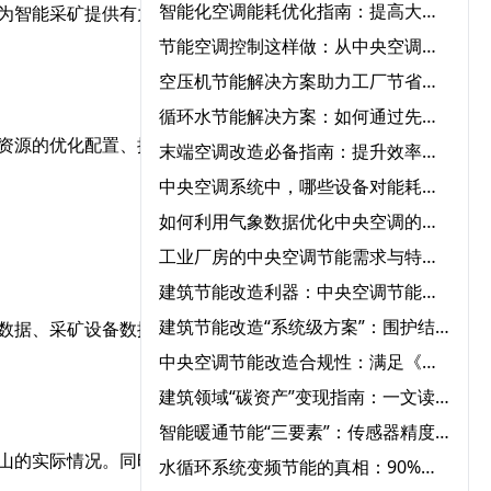
智能化空调能耗优化指南：提高大型中央空调运行效率的必知方法‌
为智能采矿提供有力支
节能空调控制这样做：从中央空调全系统改造到智能能耗管理
空压机节能解决方案助力工厂节省能源成本‌
循环水节能解决方案：如何通过先进设备节省能源成本？‌
资源的优化配置、提高生
末端空调改造必备指南：提升效率、节能环保一步到位‌
中央空调系统中，哪些设备对能耗影响最大？‌
如何利用气象数据优化中央空调的节能运行控制‌
工业厂房的中央空调节能需求与特殊解决方案‌
建筑节能改造利器：中央空调节能改造与自控系统的完美结合‌
建筑节能改造“系统级方案”：围护结构+用能设备+智能控制三重降耗路径‌
数据、采矿设备数据、生
中央空调节能改造合规性：满足《公共建筑节能标准》的12项要求‌
建筑领域“碳资产”变现指南：一文读懂CCER方法学如何激活公共建筑节能改造
智能暖通节能“三要素”：传感器精度、算法优化与云端协同‌
山的实际情况。同时，随
水循环系统变频节能的真相：90%节能量来自系统优化，而非设备‌