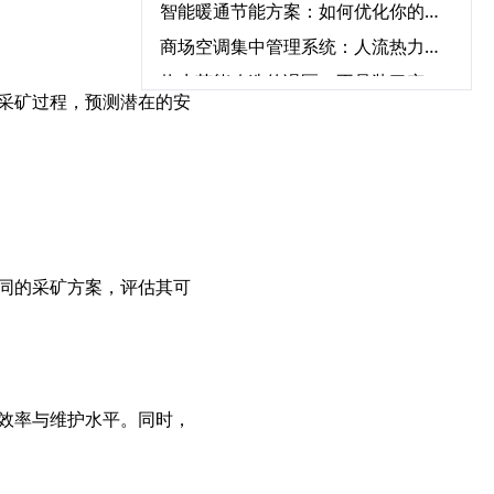
智能暖通节能方案：如何优化你的空调系统降低能耗？‌
商场空调集中管理系统：人流热力图驱动的动态调节策略‌
热水节能改造的误区：不是装了变频器就能“一劳永逸”‌
采矿过程，预测潜在的安
高效换热器、高效滤网、低阻风道：建筑暖通系统的被动节能改造路径‌
工厂 / 数据中心空调改造：工艺冷却 + 空调复合系统节能‌
楼宇自控系统（BA）升级改造与中央空调联动节能实践指南‌
中央空调与新风系统联动：舒适节能的完美搭配方案‌
环保环境控制系统5大优势：从净化空气到节能降耗
同的采矿方案，评估其可
绿色资产增值计划：2026中央空调节能改造系统解决方案
如何通过中央空调节能改造2026实现企业环保与效益双赢‌
热力站智能控制系统：优化能源效率的实践突破‌
工业循环水改造全攻略：节能改造方案一步搞定‌
效率与维护水平。同时，
工业热水循环系统“废热梯级利用”：高温废水预热冷水，热回收率达85%‌
循环水系统节能产品如何帮助企业显著降低运营成本？‌