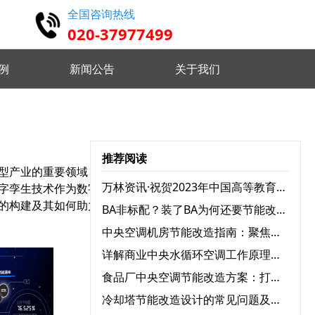
全国咨询热线
020-37977499
例
新闻公告
关于我们
高精度仿真 设计认证维护
推荐阅读
型产业的重要领域，其数
实时监控分析 优化设备状态
万林资讯·祝贺2023年中国高等教育学会档案工作分会与广东省高校档案工作协会学术年会圆满召开
字孪生技术作为数字化转
的构建及其如何助力智能
BA非标配？装了BA为何还要节能改造？
远程指挥控制 智能分析决策
中央空调机房节能改造指南：聚焦三大耗电设备，实现能效跃升
详解商业中央水循环空调工作原理：为何舒适又高效？
食品厂中央空调节能改造方案：打造绿色节能生产环境
 自定义监测需求 灵活配置任务
冷却塔节能改造设计的常见问题及解决方案