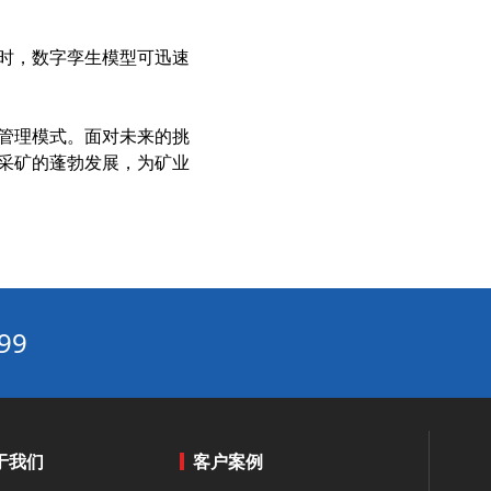
水循环系统AI节能算法：实时预测负荷，让循环泵电耗随流量智能匹配‌
物联网节能：设备互联与数据驱动的节能管理平台方案‌
时，数字孪生模型可迅速
多联机组与蒸发冷模块组合：提升换热效率
精度暖通节能方案功能分析：实现精准控温‌
管理模式。面对未来的挑
高精度暖通节能方案功能分析：实现精准控温与能效提升的秘诀‌
采矿的蓬勃发展，为矿业
多联机节能改造优势解析：打造高效办公楼低噪音节能环境‌
中央空调优化节能技术解析：实现30%能耗成本降低的系统路径‌
零碳建筑：被动式设计+可再生能源的综合节能策略‌
物联网节能：设备互联与数据驱动的节能管理平台‌
循环水冷却系统工程与普通冷却系统的7大核心区别解析‌
99
中央空调节能控制算法优化：基于负荷预测的动态调节策略‌
工业企业能耗高？三大核心痛点与破局路径‌
暖通自控系统的常见误区：这些错误会让节能效果大打折扣‌
于我们
客户案例
双碳目标下建筑节能改造发展趋势：从单体节能到区域能源系统优化‌