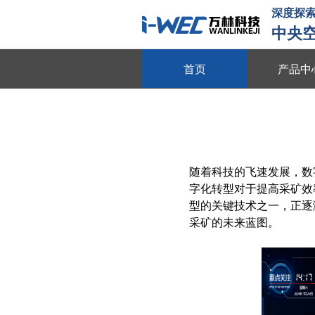
深度探索
中央
首页
产品中
物联平台
跨系统协同 全域数据整合 多维
数字能源
随着科技的飞速发展，数
动态数据采集 需求智能调控 多
字化转型对于提高采矿效
智慧节能
型的关键技术之一，正逐
采矿的未来蓝图。
全维度能耗监测 自适应调节策略
动
节能贴膜
节能隔热 防晒防爆 绿色环保