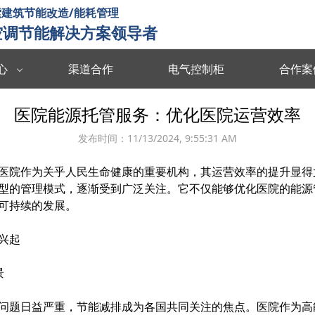
建筑节能改造/能耗管理
空调节能解决方案领导者
心
渠道合作
电气控制柜
合作案
数据中台
数字孪生
医院能源托管服务：优化医院运营效率
度分析决策
海量数据集成/管理/分析/共享
全要素可视化 
发布时间：
11/13/2024, 9:55:31 AM
智慧能耗
智慧运维
医院作为关乎人民生命健康的重要机构，其运营效率的提升显得
能源协同管理
运行习惯分析 数据驱动决策 提升管理效率
故障预测识别 
型的管理模式，逐渐受到广泛关注。它不仅能够优化医院的能源
智慧暖通
智慧消防
可持续的发展。
 设计与运维联
温度自动调节 改善空气质量 提升节能效率
实时监测预警 
兴起
楼宇智控
视频诊断
景
监控运行状态 识别安全隐患 提升设备效率
多维度数据分析
问题日益严重，节能减排成为各国共同关注的焦点。医院作为高