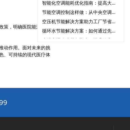
智能化空调能耗优化指南：提高大型中央空调运行效率的必知方法‌
节能空调控制这样做：从中央空调全系统改造到智能能耗管理
空压机节能解决方案助力工厂节省能源成本‌
政策，明确医院能源托管
循环水节能解决方案：如何通过先进设备节省能源成本？‌
末端空调改造必备指南：提升效率、节能环保一步到位‌
推动作用。面对未来的挑
中央空调系统中，哪些设备对能耗影响最大？‌
色、可持续的现代医疗体
如何利用气象数据优化中央空调的节能运行控制‌
工业厂房的中央空调节能需求与特殊解决方案‌
建筑节能改造利器：中央空调节能改造与自控系统的完美结合‌
建筑节能改造“系统级方案”：围护结构+用能设备+智能控制三重降耗路径‌
中央空调节能改造合规性：满足《公共建筑节能标准》的12项要求‌
99
建筑领域“碳资产”变现指南：一文读懂CCER方法学如何激活公共建筑节能改造
智能暖通节能“三要素”：传感器精度、算法优化与云端协同‌
水循环系统变频节能的真相：90%节能量来自系统优化，而非设备‌