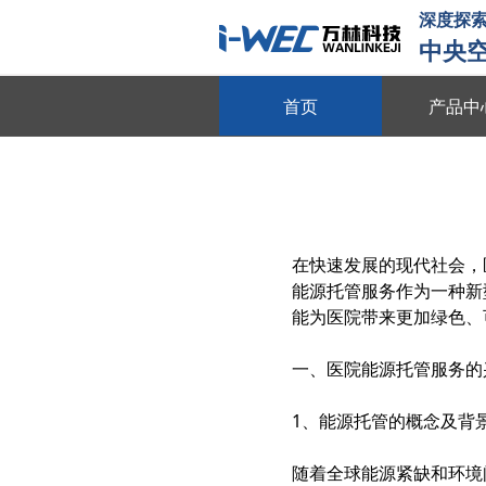
深度探索
中央
首页
产品中
物联平台
跨系统协同 全域数据整合 多维
数字能源
在快速发展的现代社会，
动态数据采集 需求智能调控 多
能源托管
服务作为一种新
智慧节能
能为医院带来更加绿色、
全维度能耗监测 自适应调节策略
一、医院能源托管服务的
动
节能贴膜
1、能源托管的概念及背
节能隔热 防晒防爆 绿色环保
随着全球能源紧缺和环境