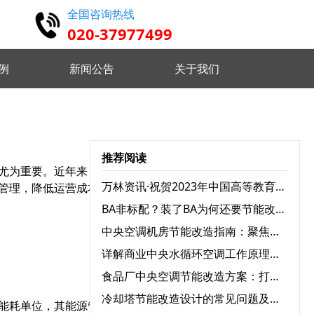
全国咨询热线
020-37977499
例
新闻公告
关于我们
高精度仿真 设计认证维护
推荐阅读
尤为重要。近年来，医院
实时监控分析 优化设备状态
万林资讯·祝贺2023年中国高等教育学会档案工作分会与广东省高校档案工作协会学术年会圆满召开
管理，降低运营成本，还
BA非标配？装了BA为何还要节能改造？
远程指挥控制 智能分析决策
中央空调机房节能改造指南：聚焦三大耗电设备，实现能效跃升
详解商业中央水循环空调工作原理：为何舒适又高效？
食品厂中央空调节能改造方案：打造绿色节能生产环境
 自定义监测需求 灵活配置任务
冷却塔节能改造设计的常见问题及解决方案
能耗单位，其能源管理水