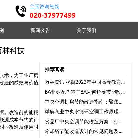
全国咨询热线
020-37977499
例
新闻公告
关于我们
万林科技
高精度仿真 设计认证维护
推荐阅读
技术，为工业厂房中央空
实时监控分析 优化设备状态
万林资讯·祝贺2023年中国高等教育学会档案工作分会与广东省高校档案工作协会学术年会圆满召开
改造的成效与价值。以下
BA非标配？装了BA为何还要节能改造？
远程指挥控制 智能分析决策
中央空调机房节能改造指南：聚焦三大耗电设备，实现能效跃升
详解商业中央水循环空调工作原理：为何舒适又高效？
据。改造前的能耗数据可
能源成本节约的计算公式
食品厂中央空调节能改造方案：打造绿色节能生产环境
 自定义监测需求 灵活配置任务
成本×改造后使用时间。根
冷却塔节能改造设计的常见问题及解决方案