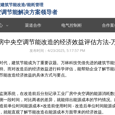
建筑节能改造/能耗管理
空调节能解决方案领导者
心
渠道合作
电气控制柜
合作案
数据中台
数字孪生
房中央空调节能改造的经济效益评估方法-
度分析决策
海量数据集成/管理/分析/共享
全要素可视化 
发布时间：
4/23/2025, 5:17:57 PM
智慧能耗
智慧运维
时代，建筑节能成为了重要议题。万林科技凭借先进的建筑节能
能源协同管理
运行习惯分析 数据驱动决策 提升管理效率
故障预测识别 
持。而对改造后的经济效益进行科学评估，能帮助企业了解节能
智慧暖通
智慧消防
节能改造经济效益的具体方式与要点。
 设计与运维联
温度自动调节 改善空气质量 提升节能效率
实时监测预警 
监测系统，在改造前后分别记录工业厂房中央空调的能源消耗数
楼宇智控
视频诊断
测一段时间，对比两者的差异，就能得出能源成本的节约情况。
监控运行状态 识别安全隐患 提升设备效率
多维度数据分析
改造前单位时间能源成本×改造前使用时间 - 改造后单位时间能源
，就能直观了解节能改造在能源成本方面带来的经济效益。