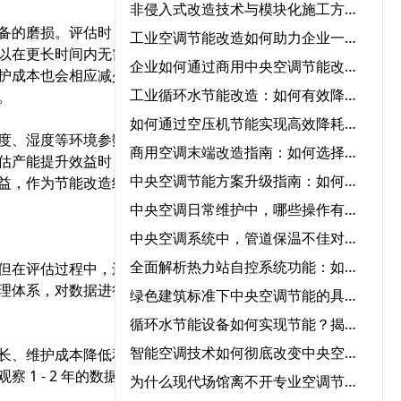
非侵入式改造技术与模块化施工方案在中央空调节能改造中的协同应用‌
备的磨损。评估时，要考
工业空调节能改造如何助力企业一年节省50%能源成本？
以在更长时间内无需更换
企业如何通过商用中央空调节能改造实现低碳运营？
护成本也会相应减少。可
工业循环水节能改造：如何有效降低成本并提高效率？
。
如何通过空压机节能实现高效降耗与节能？
度、湿度等环境参数，为
商用空调末端改造指南：如何选择节能改造公司提升冷暖效率
估产能提升效益时，可以
中央空调节能方案升级指南：如何快速实现节能转型？
益，作为节能改造经济效
中央空调日常维护中，哪些操作有助于降低能耗？‌
中央空调系统中，管道保温不佳对能耗的影响程度有多大？‌
全面解析热力站自控系统功能：如何优化供暖效率？‌
但在评估过程中，还需要
理体系，对数据进行严格
绿色建筑标准下中央空调节能的具体要求‌
循环水节能设备如何实现节能？揭秘核心技术与应用领域‌
智能空调技术如何彻底改变中央空调气流优化管理？‌
长、维护成本降低和产能
1 - 2 年的数据，以
为什么现代场馆离不开专业空调节能服务？