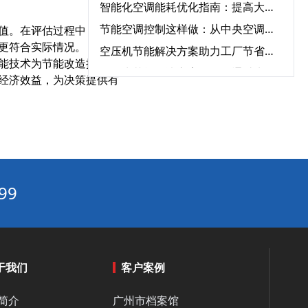
智能化空调能耗优化指南：提高大型中央空调运行效率的必知方法‌
节能空调控制这样做：从中央空调全系统改造到智能能耗管理
值。在评估过程中，要对
更符合实际情况。
空压机节能解决方案助力工厂节省能源成本‌
能技术为节能改造提供了
循环水节能解决方案：如何通过先进设备节省能源成本？‌
经济效益，为决策提供有
末端空调改造必备指南：提升效率、节能环保一步到位‌
中央空调系统中，哪些设备对能耗影响最大？‌
如何利用气象数据优化中央空调的节能运行控制‌
工业厂房的中央空调节能需求与特殊解决方案‌
建筑节能改造利器：中央空调节能改造与自控系统的完美结合‌
99
建筑节能改造“系统级方案”：围护结构+用能设备+智能控制三重降耗路径‌
中央空调节能改造合规性：满足《公共建筑节能标准》的12项要求‌
建筑领域“碳资产”变现指南：一文读懂CCER方法学如何激活公共建筑节能改造
于我们
客户案例
智能暖通节能“三要素”：传感器精度、算法优化与云端协同‌
水循环系统变频节能的真相：90%节能量来自系统优化，而非设备‌
简介
广州市档案馆