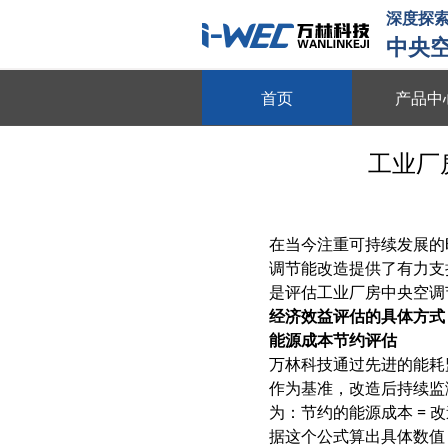
深度探索
中央
首页
产品中
物联平台
工业厂
跨系统协同 全域数据整合 多维
数字能源
在当今注重可持续发展的
动态数据采集 需求智能调控 多
调节能改造提供了有力支
智慧节能
是评估工业厂房中央空调
经济效益评估的具体方式
全维度能耗监测 自适应调节策略
能源成本节约评估
动
万林科技通过先进的能耗
节能贴膜
作为基准，改造后持续监
节能隔热 防晒防爆 绿色环保
为：节约的能源成本 = 
据这个公式算出具体数值